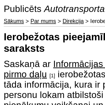
Publicēts
Autotransporta 
Sākums
>
Par mums
>
Direkcija
> Ierobe
Ierobežotas pieejamī
saraksts
Saskaņā ar
Informācijas
pirmo daļu
ierobežotas
[1]
tāda informācija, kura i
personu lokam atbilstoši