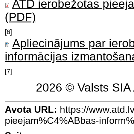
ATD ierobežotas pieeja
(PDF)
[6]
Apliecinājums par iero
informācijas izmantošan
[7]
2026 © Valsts SIA 
Avota URL:
https://www.atd.
pieejam%C4%ABbas-inform%C