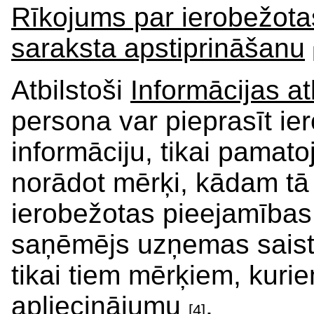
Rīkojums par ierobežota
saraksta apstiprināšanu
Atbilstoši
Informācijas at
persona var pieprasīt i
informāciju, tikai pamat
norādot mērķi, kādam tā 
ierobežotas pieejamības i
saņēmējs uzņemas saistī
tikai tiem mērķiem, kurie
apliecinājumu
.
[4]