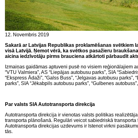
12. Novembris 2019
Sakarā ar Latvijas Republikas proklamēšanas svētkiem l
visā Latvijā. Ņemot vērā, ka svētkos pasažieru braukšanas 
aicina iedzīvotāju pirms brauciena atkārtoti pārbaudīt a
Izmaiņas gaidāmas aptuveni pusē no visiem reģionālajiem a
“VTU Valmiera”, AS “Liepājas autobusu parks”, SIA “Sabiedris
“Ekspress Ādaži”, “Galss Buss”, “Jelgavas autobusu parks”, 
parks”, SIA “Jēkabpils autobusu parks”, “Gulbenes autobuss”
Par valsts SIA Autotransporta direkcija
Autotransporta direkcija ir vienotas valsts politikas realiz
transporta plānošanā. Regulāri veicot sabiedriskā transporta f
Autotransporta direkcijas uzdevums ir īstenot virkni pasākumu
tās.