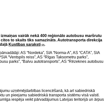
s izmaiņas vairāk nekā 400 reģionālo autobusu maršrutu
citos to skaits tiks samazināts. Autotransporta direkcija
daļā
Kustības saraksti
.
[2]
ārvadātāji: AS “Nordeka”, SIA “Norma-A”, AS “CATA”, SIA
SIA “Ventspils reiss”, AS “Rīgas Taksometru parks”,
obusu parks”, “Balvu autotransports”, AS “Rēzeknes autobusu
adājumu uzņēmējdarbības licencēšanā, kā arī sabiedriskā
ktu un pieejamu sabiedriskā transporta sistēmu visā valstī.
umīga iespēja veikt pārvadājumus Latvijas teritorijā un ārpus