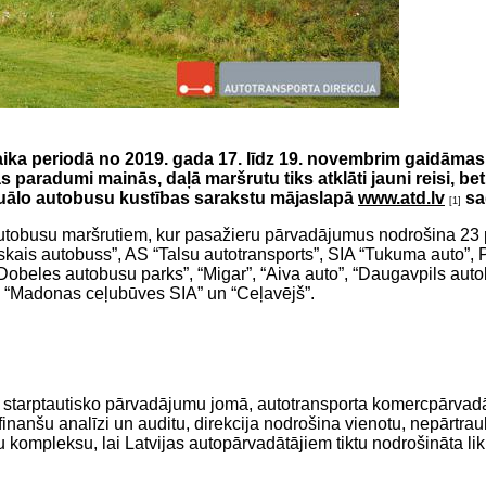
aika periodā no 2019. gada 17. līdz 19. novembrim gaidāma
paradumi mainās, daļā maršrutu tiks atklāti jauni reisi, bet 
ktuālo autobusu kustības sarakstu mājaslapā
www.atd.lv
sa
[1]
utobusu maršrutiem, kur pasažieru pārvadājumus nodrošina 23 p
kais autobuss”, AS “Talsu autotransports”, SIA “Tukuma auto”, P
“Dobeles autobusu parks”, “Migar”, “Aiva auto”, “Daugavpils aut
, “Madonas ceļubūves SIA” un “Ceļavējš”.
ētāja starptautisko pārvadājumu jomā, autotransporta komercpārv
inanšu analīzi un auditu, direkcija nodrošina vienotu, nepārtrau
 kompleksu, lai Latvijas autopārvadātājiem tiktu nodrošināta lik