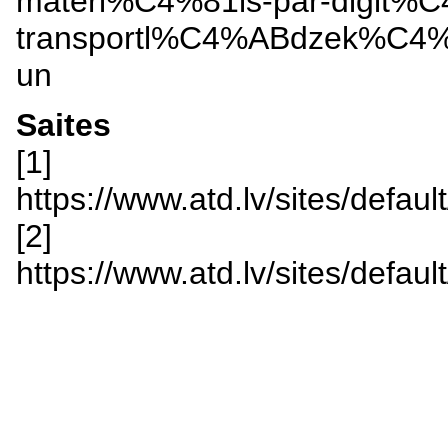
materi%C4%81ls-par-digit%
transportl%C4%ABdzek%C
un
Saites
[1]
https://www.atd.lv/sites/defa
[2]
https://www.atd.lv/sites/def