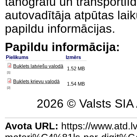
tahogrāfu un transportlī
autovadītāja atpūtas la
papildu informācijas.
Papildu informācija:
Pielikums
Izmērs
Buklets latviešu valodā
1.52 MB
[1]
Buklets krievu valodā
1.54 MB
[2]
2026 © Valsts SIA 
Avota URL:
https://www.atd.