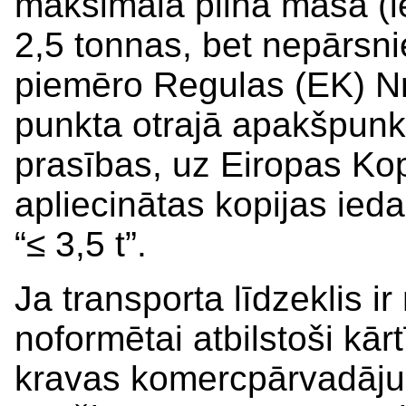
maksimālā pilnā masa (i
2,5 tonnas, bet nepārsni
piemēro Regulas (EK) Nr
punkta otrajā apakšpunk
prasības, uz Eiropas Kop
apliecinātas kopijas ieda
“≤ 3,5 t”.
Ja transporta līdzeklis i
noformētai atbilstoši kārt
kravas komercpārvadāju