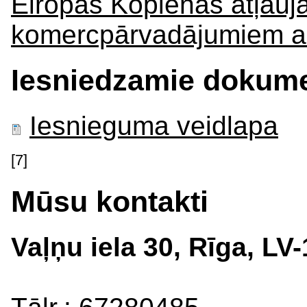
Eiropas Kopienas atļauja
komercpārvadājumiem ar
Iesniedzamie dokume
Iesnieguma veidlapa
[7]
Mūsu kontakti
Vaļņu iela 30, Rīga, LV