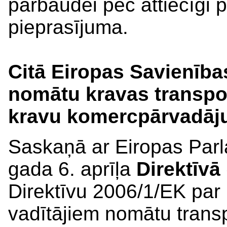
pārbaudei pēc attiecīgi p
pieprasījuma.
Citā Eiropas Savienības
nomātu kravas transpo
kravu komercpārvadāj
Saskaņā ar Eiropas Par
gada 6. aprīļa
Direktīvā
Direktīvu 2006/1/EK par 
vadītājiem nomātu trans