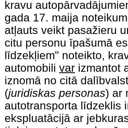
kravu autopārvadājumie
gada 17. maija noteiku
atļauts veikt pasažieru 
citu personu īpašumā es
līdzekļiem" noteikto, kr
automobili
var
izmantot a
iznomā no citā dalībval
(
juridiskas personas
) ar
autotransporta līdzeklis ir
ekspluatācijā ar jebkuras