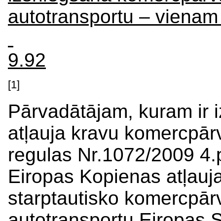
autotransportu – viena
9.92
[1]
Pārvadātājam, kuram ir 
atļauja kravu komercpār
regulas Nr.1072/2009 4.
Eiropas Kopienas atļauja
starptautisko komercpār
autotransportu Eiropas S