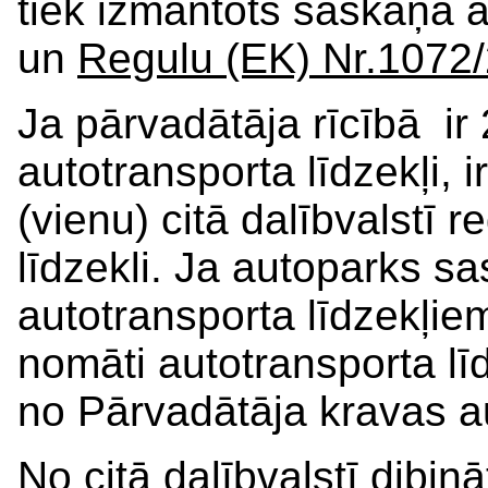
tiek izmantots saskaņā 
un
Regulu (EK) Nr.1072
Ja pārvadātāja rīcībā ir 2 
autotransporta līdzekļi, i
(vienu) citā dalībvalstī r
līdzekli. Ja autoparks sa
autotransporta līdzekļiem,
nomāti autotransporta līd
no Pārvadātāja kravas au
No citā dalībvalstī dib