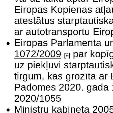
Eiropas Kopienas atļau
atestātus starptauti
ar autotransportu Eiro
Eiropas Parlamenta 
1072/2009
par kopīg
[9]
uz piekļuvi starptaut
tirgum, kas grozīta ar
Padomes 2020. gada 15
2020/1055
Ministru kabineta 200