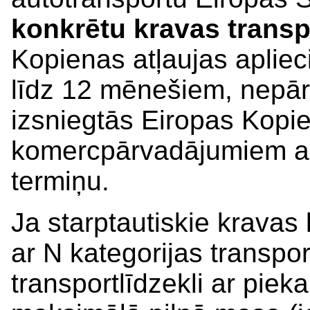
konkrētu kravas transpo
Kopienas atļaujas aplieci
līdz 12 mēnešiem, nepā
izsniegtās Eiropas Kopie
komercpārvadājumiem ar
termiņu.
Ja starptautiskie kravas
ar N kategorijas transpor
transportlīdzekli ar piek