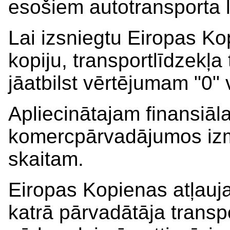
esošiem autotransporta l
Lai izsniegtu Eiropas Ko
kopiju, transportlīdzekļ
jāatbilst vērtējumam "0" v
Apliecinātajam finansiāl
komercpārvadājumos izma
skaitam.
Eiropas Kopienas atļaujas
katrā pārvadātāja transpo