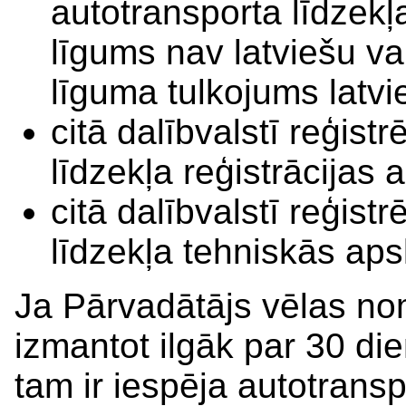
autotransporta līdzekļa
līgums nav latviešu va
līguma tulkojums latvi
citā dalībvalstī reģist
līdzekļa reģistrācijas 
citā dalībvalstī reģist
līdzekļa tehniskās aps
Ja Pārvadātājs vēlas nom
izmantot ilgāk par 30 di
tam ir iespēja autotranspo