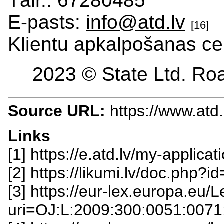
Tālr.: 67280485
E-pasts:
info@atd.lv
[16]
Klientu apkalpošanas ce
2023 © State Ltd. Roa
Source URL:
https://www.atd
Links
[1] https://e.atd.lv/my-applic
[2] https://likumi.lv/doc.php?
[3] https://eur-lex.europa.eu
uri=OJ:L:2009:300:0051:0071