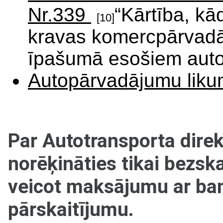
Nr.339
“Kārtība, kā
[10]
kravas komercpārvadā
īpašumā esošiem autot
Autopārvadājumu lik
Par Autotransporta dire
norēķināties tikai bezsk
veicot maksājumu ar ban
pārskaitījumu.