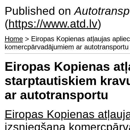
Published on
Autotranspo
(
https://www.atd.lv
)
Home
> Eiropas Kopienas atļaujas apliec
komercpārvadājumiem ar autotransportu
Eiropas Kopienas atļa
starptautiskiem kra
ar autotransportu
Eiropas Kopienas atļauja
izsniegšana komercpārv