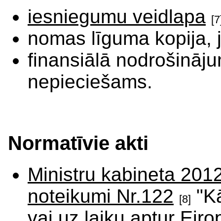
iesniegumu veidlapa
[7
nomas līguma kopija, 
finansiālā nodrošināju
nepieciešams.
Normatīvie akti
Ministru kabineta 201
noteikumi Nr.122
"Kā
[8]
vai uz laiku aptur Eir