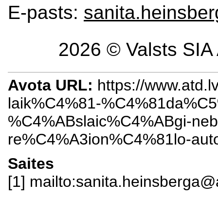
E-pasts:
sanita.heinsbe
2026 © Valsts SIA 
Avota URL:
https://www.atd.
laik%C4%81-%C4%81da%C5
%C4%ABslaic%C4%ABgi-neb%
re%C4%A3ion%C4%81lo-aut
Saites
[1] mailto:sanita.heinsberga@a