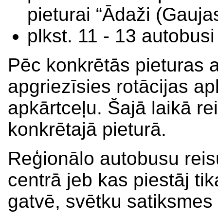
pieturai “Ādaži (Gaujas
plkst. 11 - 13 autobusi
Pēc konkrētās pieturas 
apgriezīsies rotācijas ap
apkārtceļu. Šajā laikā rei
konkrētajā pieturā.
Reģionālo autobusu reis
centrā jeb kas piestāj ti
gatvē, svētku satiksmes