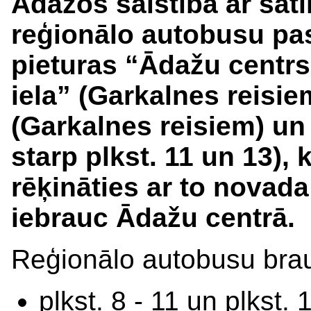
Ādažos saistībā ar sa
reģionālo autobusu pas
pieturas “Ādažu centrs
iela” (Garkalnes reisie
(Garkalnes reisiem) un 
starp plkst. 11 un 13), k
rēķināties ar to novad
iebrauc Ādažu centrā.
Reģionālo autobusu br
plkst. 8 - 11 un plkst.