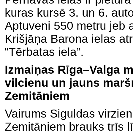
kuras kursē 3. un 6. auto
Aptuveni 550 metru jeb 
Krišjāņa Barona ielas at
“Tērbatas iela”.
Izmaiņas Rīga–Valga m
vilcienu un jauns marš
Zemitāniem
Vairums Siguldas virzien
Zemitāniem brauks trīs l