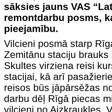
sāksies jauns VAS “Lat
remontdarbu posms, ka
pieejamību.
Vilcieni posmā starp Rīg
Zemitānu staciju brauks i
Skultes virziena reisi ku
stacijai, kā arī pasažieri
reisos būs jāpārsēžas no
darbu dēļ Rīgā piecas mi
vilcieni no Aizkraukles. 