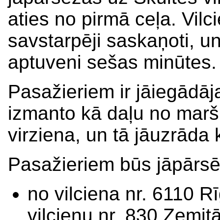
aties no pirmā ceļa. Vilci
savstarpēji saskaņoti, 
aptuveni sešas minūtes.
Pasažieriem ir jāiegādāj
izmanto kā daļu no marš
virziena, un tā jāuzrāda
Pasažieriem būs jāpārsē
no vilciena nr. 6110 Rī
vilcienu nr. 830 Zemitā