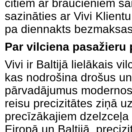
citiem ar braucieniem sa
sazināties ar Vivi Klien
pa diennakts bezmaksas 
Par vilciena pasažieru 
Vivi ir Baltijā lielākais 
kas nodrošina drošus un
pārvadājumus modernos un
reisu precizitātes ziņā 
precīzākajiem dzelzceļa
Eiropā un Baltijā, preciz