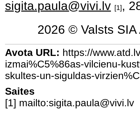
sigita.paula@vivi.lv
, 
[1]
2026 © Valsts SIA 
Avota URL:
https://www.atd.
izmai%C5%86as-vilcienu-ku
skultes-un-siguldas-virzien
Saites
[1] mailto:sigita.paula@vivi.lv