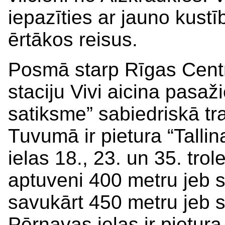
iepazīties ar jauno kustī
ērtākos reisus.
Posmā starp Rīgas Centr
staciju Vivi aicina pasaž
satiksme” sabiedriskā tr
Tuvumā ir pietura “Talli
ielas 18., 23. un 35. tro
aptuveni 400 metru jeb 
savukārt 450 metru jeb 
Pērnavas ielas ir pietur