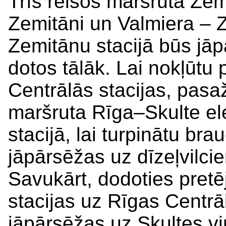
Trīs reisos maršrutā Zem
Zemitāni un Valmiera – 
Zemitānu stacijā būs jāpā
dotos tālāk. Lai nokļūtu
Centrālās stacijas, pasaži
maršruta Rīga–Skulte el
stacijā, lai turpinātu br
jāpārsēžas uz dīzeļvilcie
Savukārt, dodoties pretē
stacijas uz Rīgas Centrā
jāpārsēžas uz Skultes vir