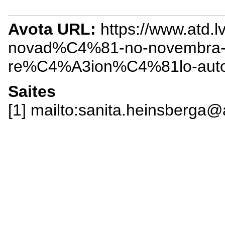
Avota URL:
https://www.atd
novad%C4%81-no-novembra
re%C4%A3ion%C4%81lo-aut
Saites
[1] mailto:sanita.heinsberga@a