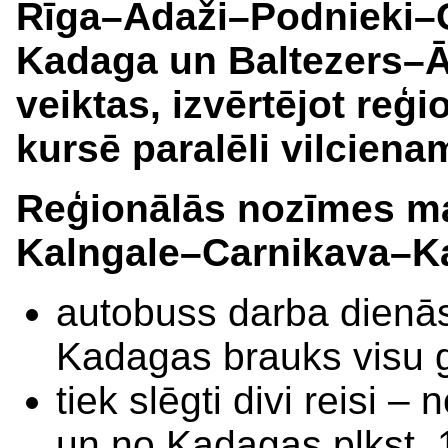
Rīga–Ādaži–Podnieki–
Kadaga un Baltezers–Ā
veiktas, izvērtējot reģ
kursē paralēli vilciena
Reģionālās nozīmes ma
Kalngale–Carnikava–
autobuss darba dienās 
Kadagas brauks visu 
tiek slēgti divi reisi 
un no Kadagas plkst. 