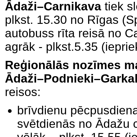
Ādaži–Carnikava
tiek s
plkst. 15.30 no Rīgas (S
autobuss rīta reisā no 
agrāk - plkst.5.35 (ieprie
Reģionālās nozīmes ma
Ādaži–Podnieki–Garka
reisos:
brīvdienu pēcpusdiena
svētdienās no Ādažu c