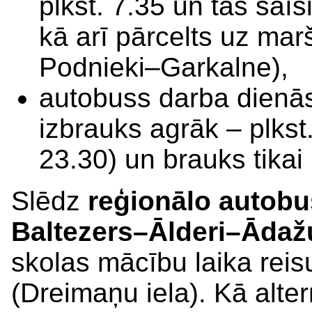
plkst. 7.35 un tas saī
kā arī pārcelts uz ma
Podnieki–Garkalne),
autobuss darba dienās
izbrauks agrāk – plkst.
23.30) un brauks tikai
Slēdz
reģionālo autobu
Baltezers–Ālderi–Ādaž
skolas mācību laika reis
(Dreimaņu iela). Kā alte