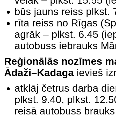
vēlāk – plkst. 15.55 (i
būs jauns reiss plkst.
rīta reiss no Rīgas (S
agrāk – plkst. 6.45 (iep
autobuss iebrauks Mār
Reģionālās nozīmes ma
Ādaži–Kadaga
ievieš i
atklāj četrus darba die
plkst. 9.40, plkst. 12.
reisā autobuss brauks 