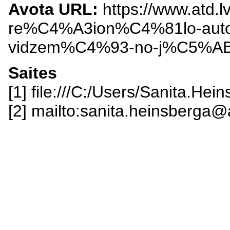
Avota URL:
https://www.atd.
re%C4%A3ion%C4%81lo-aut
vidzem%C4%93-no-j%C5%AB
Saites
[1] file:///C:/Users/Sanita.He
[2] mailto:sanita.heinsberga@a