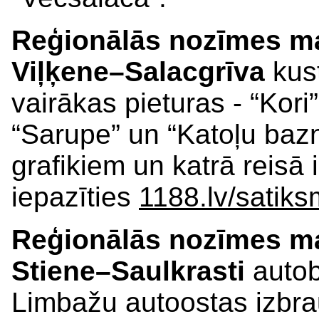
Reģionālās nozīmes ma
Viļķene–Salacgrīva
kus
vairākas pieturas - “Kori”
“Sarupe” un “Katoļu bazn
grafikiem un katrā reisā
iepazīties
1188.lv/satik
Reģionālās nozīmes ma
Stiene–Saulkrasti
autob
Limbažu autoostas izbra