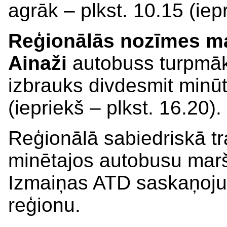
agrāk – plkst. 10.15 (iepr
Reģionālās nozīmes ma
Ainaži
autobuss turpmāk
izbrauks divdesmit minūt
(iepriekš – plkst. 16.20).
Reģionālā sabiedriskā t
minētajos autobusu mar
Izmaiņas ATD saskaņoju
reģionu.