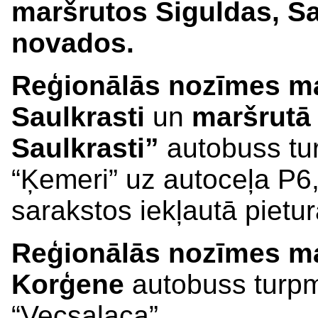
maršrutos Siguldas, S
novados.
Reģionālās nozīmes ma
Saulkrasti
un
maršrutā 
Saulkrasti”
autobuss tu
“Ķemeri” uz autoceļa P6,
sarakstos iekļautā pietu
Reģionālās nozīmes ma
Korģene
autobuss turpm
“Vecsalaca”.