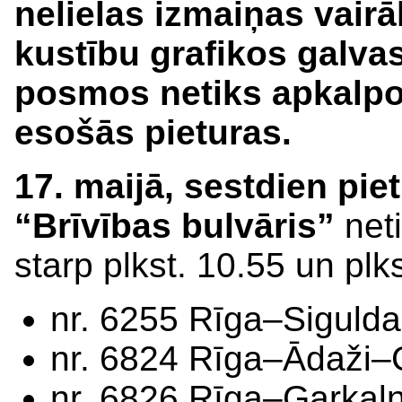
nelielas izmaiņas vair
kustību grafikos galvas
posmos netiks apkalpo
esošās pieturas.
17. maijā, sestdien pie
“Brīvības bulvāris”
net
starp plkst. 10.55 un pl
nr. 6255 Rīga–Sigulda
nr. 6824 Rīga–Ādaži–
nr. 6826 Rīga–Garkal