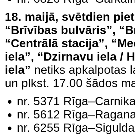
18. maijā, svētdien pie
“Brīvības bulvāris”, “B
“Centrālā stacija”, “Me
iela”, “Dzirnavu iela /
iela”
netiks apkalpotas l
un plkst. 17.00 šādos ma
nr. 5371 Rīga–Carnik
nr. 5612 Rīga–Ragana
nr. 6255 Rīga–Sigulda