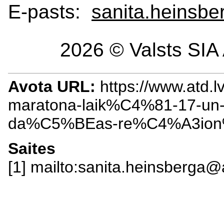
E-pasts:
sanita.heinsbe
2026 © Valsts SIA 
Avota URL:
https://www.atd.
maratona-laik%C4%81-17-un-
da%C5%BEas-re%C4%A3ion%C
Saites
[1] mailto:sanita.heinsberga@a