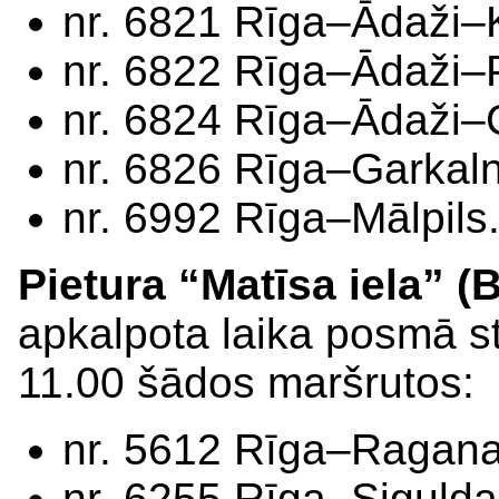
nr. 6821 Rīga–Ādaži–
nr. 6822 Rīga–Ādaži–
nr. 6824 Rīga–Ādaži–
nr. 6826 Rīga–Garkal
nr. 6992 Rīga–Mālpils
Pietura “Matīsa iela” (B
apkalpota laika posmā sta
11.00 šādos maršrutos:
nr. 5612 Rīga–Ragana
nr. 6255 Rīga–Sigulda