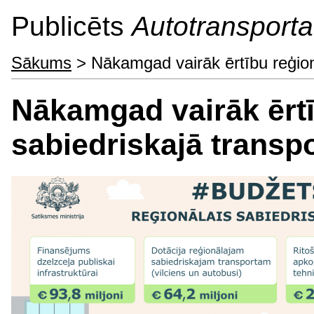
Publicēts
Autotransporta 
Sākums
> Nākamgad vairāk ērtību reģionā
Nākamgad vairāk ērtī
sabiedriskajā transp