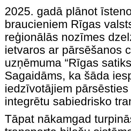
2025. gadā plānot īstenot
braucieniem Rīgas valst
reģionālās nozīmes dzel
ietvaros ar pārsēšanos c
uzņēmuma “Rīgas satiksm
Sagaidāms, ka šāda iesp
iedzīvotājiem pārsēsties
integrētu sabiedrisko tra
Tāpat nākamgad turpinās