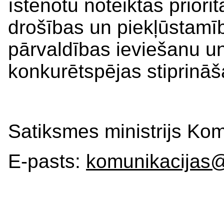
īstenotu noteiktās priorit
drošības un piekļūstamī
pārvaldības ieviešanu un
konkurētspējas stiprināš
Satiksmes ministrijs Ko
E-pasts:
komunikacijas