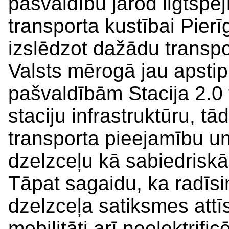
pašvaldību jārod ilgtspēj
transporta kustībai Pierīg
izslēdzot dažādu transp
Valsts mērogā jau apstip
pašvaldībām Stacija 2.0
staciju infrastruktūru, tā
transporta pieejamību un 
dzelzceļu kā sabiedrisk
Tāpat sagaidu, ka radīsi
dzelzceļa satiksmes attīs
mobilitāti arī neelektrif