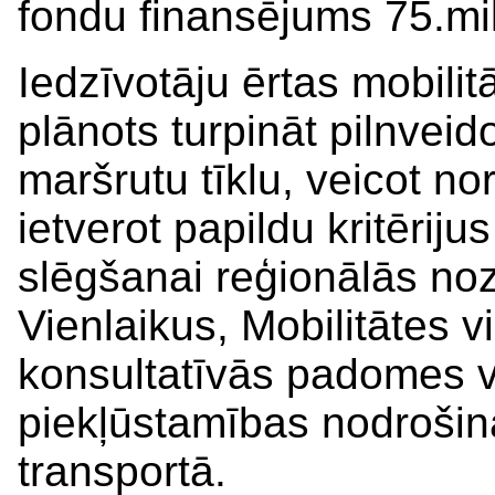
fondu finansējums 75.milj
Iedzīvotāju ērtas mobili
plānots turpināt pilnvei
maršrutu tīklu, veicot n
ietverot papildu kritēriju
slēgšanai reģionālās noz
Vienlaikus, Mobilitātes 
konsultatīvās padomes v
piekļūstamības nodrošin
transportā.