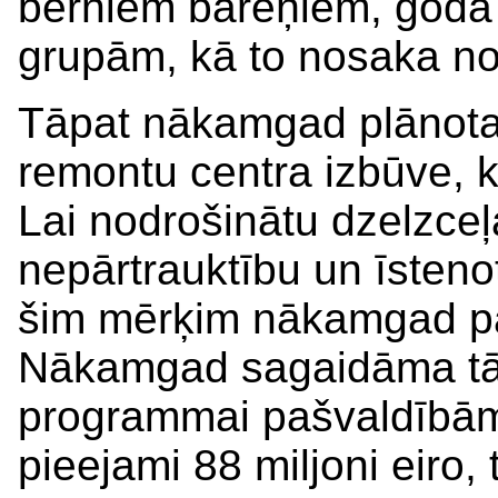
bērniem bāreņiem, goda 
grupām, kā to nosaka no
Tāpat nākamgad plānota 
remontu centra izbūve, k
Lai nodrošinātu dzelzceļ
nepārtrauktību un īsteno
šim mērķim nākamgad par
Nākamgad sagaidāma tālā
programmai pašvaldībām
pieejami 88 miljoni eiro,