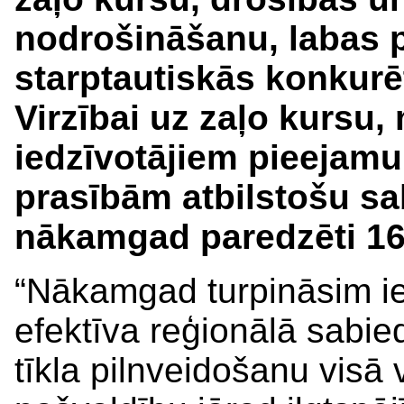
nodrošināšanu, labas 
starptautiskās konkurē
Virzībai uz zaļo kursu, m
iedzīvotājiem pieejamu
prasībām atbilstošu sa
nākamgad paredzēti 162
“Nākamgad turpināsim ied
efektīva reģionālā sabie
tīkla pilnveidošanu visā 