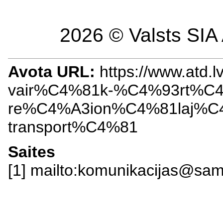
2026 © Valsts SIA 
Avota URL:
https://www.atd.
vair%C4%81k-%C4%93rt%C
re%C4%A3ion%C4%81laj%C4
transport%C4%81
Saites
[1] mailto:komunikacijas@sam