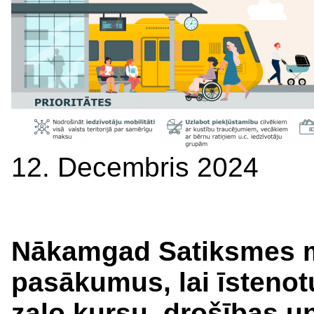
12. Decembris 2024
Nākamgad Satiksmes mi
pasākumus, lai īstenotu
zaļo kursu, drošības u