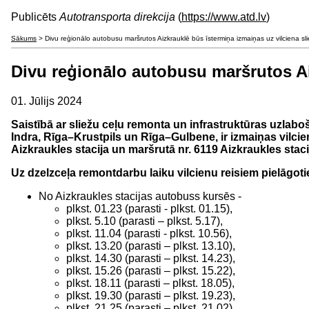
Publicēts
Autotransporta direkcija
(
https://www.atd.lv
)
Sākums
> Divu reģionālo autobusu maršrutos Aizkrauklē būs īstermiņa izmaiņas uz vilciena sl
Divu reģionālo autobusu maršrutos Ai
01. Jūlijs 2024
Saistībā ar sliežu ceļu remonta un infrastruktūras uzlaboša
Indra, Rīga–Krustpils un Rīga–Gulbene, ir izmaiņas vilcie
Aizkraukles stacija un maršrutā nr. 6119 Aizkraukles staci
Uz dzelzceļa remontdarbu laiku vilcienu reisiem pielāgot
No Aizkraukles stacijas autobuss kursēs -
plkst. 01.23 (parasti - plkst. 01.15),
plkst. 5.10 (parasti – plkst. 5.17),
plkst. 11.04 (parasti - plkst. 10.56),
plkst. 13.20 (parasti – plkst. 13.10),
plkst. 14.30 (parasti – plkst. 14.23),
plkst. 15.26 (parasti – plkst. 15.22),
plkst. 18.11 (parasti – plkst. 18.05),
plkst. 19.30 (parasti – plkst. 19.23),
plkst. 21.25 (parasti – plkst. 21.02),