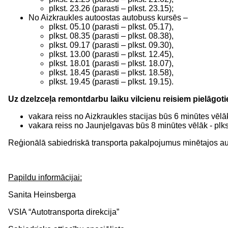
plkst. 23.26 (parasti – plkst. 23.15);
No Aizkraukles autoostas autobuss kursēs –
plkst. 05.10 (parasti – plkst. 05.17),
plkst. 08.35 (parasti – plkst. 08.38),
plkst. 09.17 (parasti – plkst. 09.30),
plkst. 13.00 (parasti – plkst. 12.45),
plkst. 18.01 (parasti – plkst. 18.07),
plkst. 18.45 (parasti – plkst. 18.58),
plkst. 19.45 (parasti – plkst. 19.15).
Uz dzelzceļa remontdarbu laiku vilcienu reisiem pielāgoti
vakara reiss no Aizkraukles stacijas būs 6 minūtes vēlāk -
vakara reiss no Jaunjelgavas būs 8 minūtes vēlāk - plkst.
Reģionālā sabiedriskā transporta pakalpojumus minētajos au
Papildu informācijai:
Sanita Heinsberga
VSIA “Autotransporta direkcija”