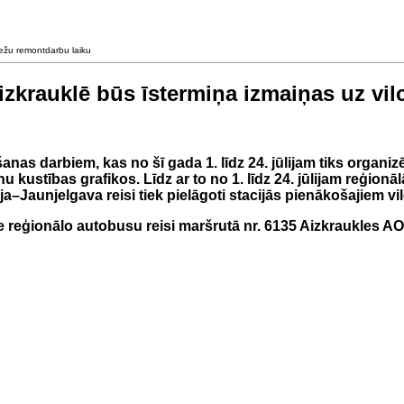
iežu remontdarbu laiku
zkrauklē būs īstermiņa izmaiņas uz vil
nas darbiem, kas no šī gada 1. līdz 24. jūlijam tiks organizēt
nu kustības grafikos. Līdz ar to no 1. līdz 24. jūlijam reģi
ja–Jaunjelgava reisi tiek pielāgoti stacijās pienākošajiem vi
ie reģionālo autobusu reisi maršrutā nr. 6135 Aizkraukles AO