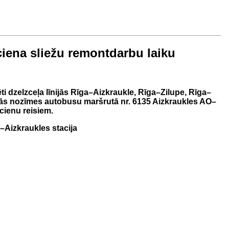
ciena sliežu remontdarbu laiku
i dzelzceļa līnijās
Rīga–Aizkraukle, Rīga–Zilupe, Rīga–
onālās nozīmes autobusu maršrutā nr. 6135 Aizkraukles AO–
lcienu reisiem.
–Aizkraukles stacija