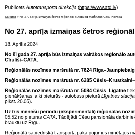
Publicēts
Autotransporta direkcija
(
https://www.atd.lv
)
Sākums
> No 27. aprīļa izmaiņas četros reģionālo autobusu maršrutos Cēsu novadā
No 27. aprīļa izmaiņas četros reģion
18. Aprīlis 2024
No šī gada 27. aprīļa būs izmaiņas vairākos reģionālo 
Cīrulīši–CATA.
Reģionālās nozīmes maršrutā nr. 7624 Rīga–Jaunpiebalg
Reģionālās nozīmes maršrutā
nr. 6285 Cēsis–Krustkalni
Reģionālās nozīmes maršrutā nr. 5084 Cēsis–Līgatne
tiek
pienākšanas laiki pieturās - autobuss pieturā
Līgatnes stacij
plkst. 20.05).
Uz trīs mēnešu periodu (eksperimentāli) reģionālās noz
05.52 no pieturas
CATA
. Tādējādi Cēsu pansionāta darbinieki 
brauktu uz Rīgu.
Reģionālā sabiedriskā transporta pakalpojumus minētajos m