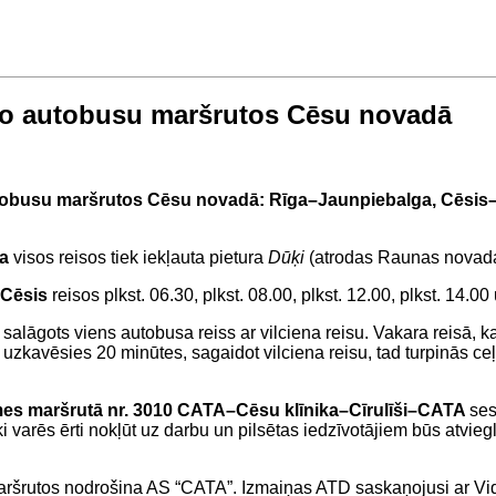
ālo autobusu maršrutos Cēsu novadā
autobusu maršrutos Cēsu novadā: Rīga–Jaunpiebalga, Cēsis
a
visos reisos tiek iekļauta pietura
Dūķi
(atrodas Raunas novada
–Cēsis
reisos plkst. 06.30, plkst. 08.00, plkst. 12.00, plkst. 14.00
 salāgots viens autobusa reiss ar vilciena reisu. Vakara reisā, 
a
uzkavēsies 20 minūtes, sagaidot vilciena reisu, tad turpinās ce
īmes maršrutā nr. 3010 CATA–Cēsu klīnika–Cīrulīši–CATA
ses
varēs ērti nokļūt uz darbu un pilsētas iedzīvotājiem būs atvieglota
aršrutos nodrošina AS “CATA”. Izmaiņas ATD saskaņojusi ar V