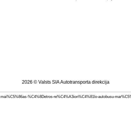
2026 © Valsts SIA Autotransporta direkcija
Ca-izmai%C5%86as-%C4%8Detros-re%C4%A3ion%C4%81lo-autobusu-mar%