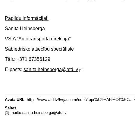
Papildu informācijai:
Sanita Heinsberga
VSIA “Autotransporta direkcija”
Sabiedrisko attiecību speciāliste
Tālr.: +371 67356129
E-pasts:
sanita.heinsberga@atd.lv
[1]
Avota URL:
https://www.atd.lv/lv/jaunumi/no-27-apr%C4%AB%C4%B
Saites
[1] mailto:sanita.heinsberga@atd.lv