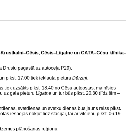
–Krustkalni–Cēsis, Cēsis–Līgatne un CATA–Cēsu klīnika–
 Drustu pagastā uz autoceļa P29).
 un plkst. 17.00 tiek iekļauta pietura
Dārziņi
.
kas tiek uzsākts plkst. 18.40 no Cēsu autoostas, mainīsies
ļu uz gala pieturu
Līgatne
un tur būs plkst. 20.30 (līdz šim –
tdienās, svētdienās un svētku dienās būs jauns reiss plkst.
s iespējas nokļūt līdz stacijai, lai ar vilcienu plkst. 06.19
idzemes plānošanas reģionu.