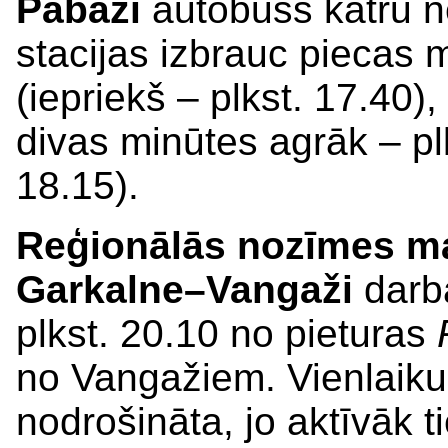
Pabaži
autobuss katru n
stacijas izbrauc piecas 
(iepriekš – plkst. 17.40)
divas minūtes agrāk – plk
18.15).
Reģionālās nozīmes ma
Garkalne–Vangaži
darba
plkst. 20.10 no pieturas
no Vangažiem. Vienlaikus
nodrošināta, jo aktīvāk ti