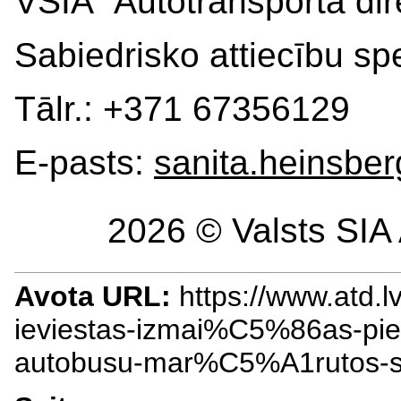
VSIA “Autotransporta dir
Sabiedrisko attiecību spe
Tālr.: +371 67356129
E-pasts:
sanita.heinsbe
2026 © Valsts SIA 
Avota URL:
https://www.atd.
ieviestas-izmai%C5%86as-p
autobusu-mar%C5%A1rutos-