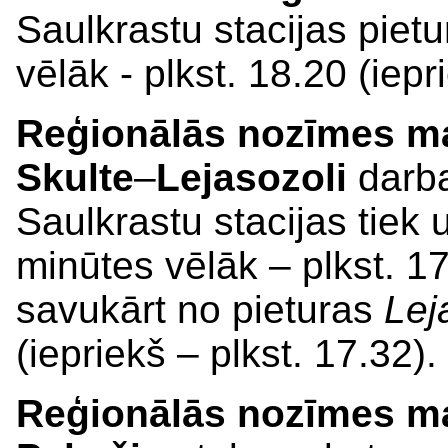
Saulkrastu stacijas piet
vēlāk - plkst. 18.20 (iepr
Reģionālās nozīmes mar
Skulte
–
Lejasozoli
darba
Saulkrastu stacijas tiek 
minūtes vēlāk – plkst. 17
savukārt no pieturas
Lej
(iepriekš – plkst. 17.32).
Reģionālās nozīmes mar