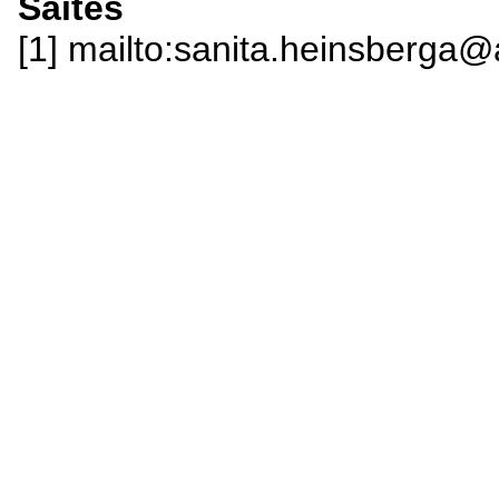
Saites
[1] mailto:sanita.heinsberga@a