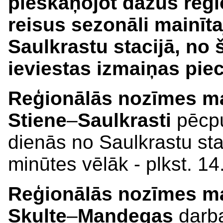
pieskaņojot dažus reģ
reisus sezonāli mainīta
Saulkrastu stacijā, no 
ieviestas izmaiņas pie
Reģionālās nozīmes ma
Stiene
–
Saulkrasti
pēcpu
dienās no Saulkrastu sta
minūtes vēlāk - plkst. 14.
Reģionālās nozīmes mar
Skulte
–
Mandegas
darb