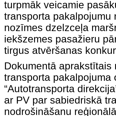
turpmāk veicamie pasāku
transporta pakalpojumu 
nozīmes dzelzceļa maršr
iekšzemes pasažieru pā
tirgus atvēršanas konkur
Dokumentā aprakstītais 
transporta pakalpojuma 
“Autotransporta direkcija
ar PV par sabiedriskā t
nodrošināšanu reģionāl