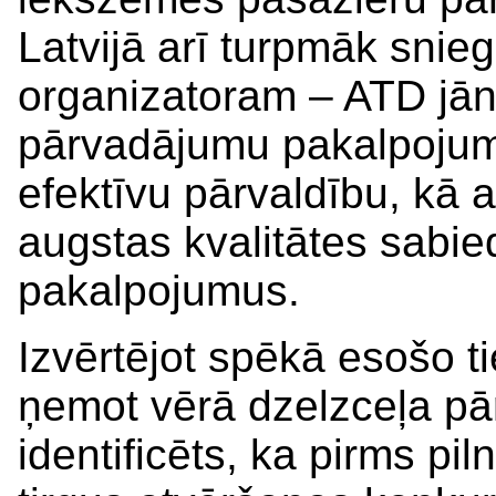
Latvijā arī turpmāk snie
organizatoram – ATD jān
pārvadājumu pakalpojumu
efektīvu pārvaldību, kā 
augstas kvalitātes sabie
pakalpojumus.
Izvērtējot spēkā esošo t
ņemot vērā dzelzceļa pār
identificēts, ka pirms pi