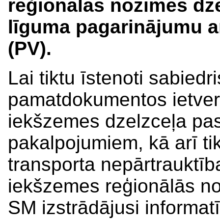
reģionālās nozīmes dze
līguma pagarinājumu ar
(PV).
Lai tiktu īstenoti sabiedr
pamatdokumentos ietvert
iekšzemes dzelzceļa pa
pakalpojumiem, kā arī ti
transporta nepārtrauktīb
iekšzemes reģionālās no
SM izstrādājusi informatī