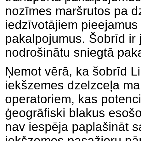
nozīmes maršrutos pa dz
iedzīvotājiem pieejamus 
pakalpojumus. Šobrīd ir
nodrošinātu sniegtā pak
Ņemot vērā, ka šobrīd Li
iekšzemes dzelzceļa maršr
operatoriem, kas potenci
ģeogrāfiski blakus esošo
nav iespēja paplašināt s
iekšzemes pasažieru pā