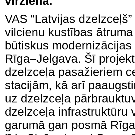
virzienā.
VAS “Latvijas dzelzceļš” 
vilcienu kustības ātruma 
būtiskus modernizācijas
Rīga
–
Jelgava. Šī projek
dzelzceļa pasažieriem c
stacijām, kā arī paaugst
uz dzelzceļa pārbraukt
dzelzceļa infrastruktūru
garumā gan posmā Rīg