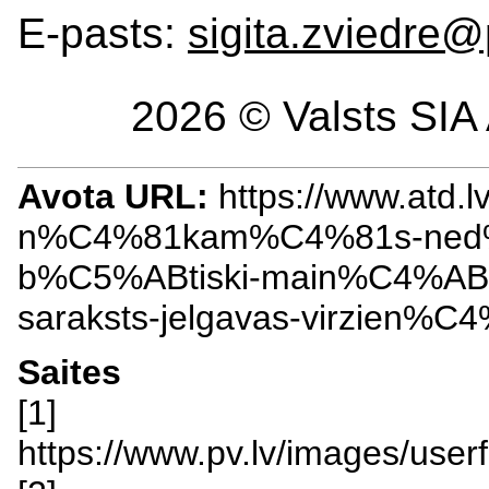
E-pasts:
sigita.zviedre@
2026 © Valsts SIA 
Avota URL:
https://www.atd.lv
n%C4%81kam%C4%81s-ne
b%C5%ABtiski-main%C4%ABt
saraksts-jelgavas-virzien%C
Saites
[1]
https://www.pv.lv/images/user