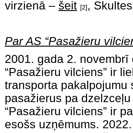
virzienā –
šeit
, Skulte
[2]
Par AS “Pasažieru vilcie
2001. gada 2. novembrī d
“Pasažieru vilciens” ir l
transporta pakalpojumu 
pasažierus pa dzelzceļu L
“Pasažieru vilciens” ir p
esošs uzņēmums. 2022.