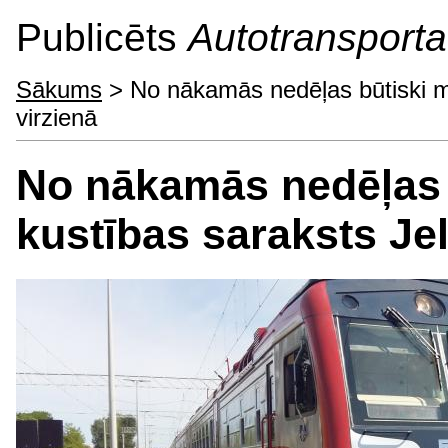
Publicēts
Autotransporta 
Sākums
> No nākamās nedēļas būtiski ma
virzienā
No nākamās nedēļas b
kustības saraksts Je