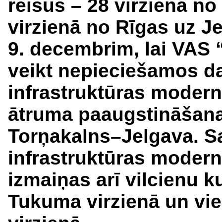
reisus – 28 virzienā no
virzienā no Rīgas uz J
9. decembrim, lai VAS “
veikt nepieciešamos da
infrastruktūras moderni
ātruma paaugstināšanai
Torņakalns–Jelgava. Sa
infrastruktūras modern
izmaiņas arī vilcienu k
Tukuma virzienā un vi