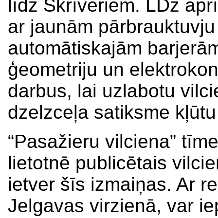
līdz Skrīveriem. LDz apr
ar jaunām pārbrauktuvju
automātiskajām barjerām
ģeometriju un elektrokont
darbus, lai uzlabotu vil
dzelzceļa satiksme kļūtu 
“Pasažieru vilciena” tīm
lietotnē publicētais vilc
ietver šīs izmaiņas. Ar rei
Jelgavas virzienā, var i