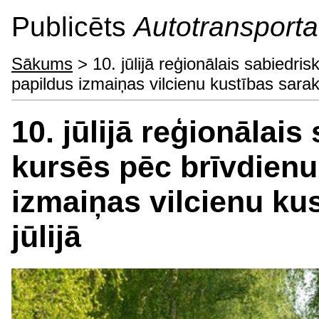
Publicēts
Autotransporta 
Sākums
> 10. jūlijā reģionālais sabiedris
papildus izmaiņas vilcienu kustības saraks
10. jūlijā reģionālais
kursēs pēc brīvdienu
izmaiņas vilcienu kus
jūlijā