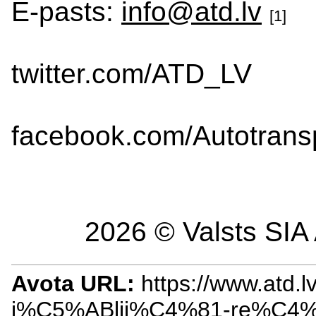
E-pasts:
info@atd.lv
[1]
twitter.com/ATD_LV
facebook.com/Autotransp
2026 © Valsts SIA 
Avota URL:
https://www.atd.lv
j%C5%ABlij%C4%81-re%C4%A3