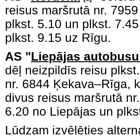
reisus maršrutā nr. 795
plkst. 5.10 un plkst. 7.4
plkst. 9.15 uz Rīgu.
AS "
Liepājas autobusu
dēļ neizpildīs reisu plk
nr. 6844 Ķekava–Rīga, kā
divus reisus maršrutā nr
6.20 no Liepājas un plks
Lūdzam izvēlēties altern