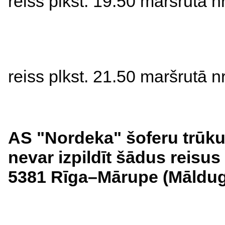
reiss 
plkst. 19.50 maršrutā nr
reiss 
plkst. 21.50 maršrutā nr
AS "Nordeka" šoferu trūkum
nevar izpildīt šādus reisus
5381 Rīga–Mārupe (Māldug