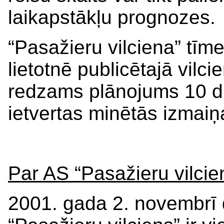
laikapstākļu prognozes.
“Pasažieru vilciena” tīm
lietotnē publicētajā vilci
redzams plānojums 10 die
ietvertas minētās izmaiņ
Par AS “Pasažieru vilcie
2001. gada 2. novembrī d