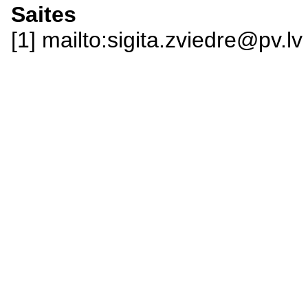
Saites
[1] mailto:sigita.zviedre@pv.lv