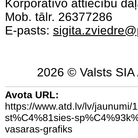
Korporatīvo attiecību daļ
Mob. tālr. 26377286
E-pasts:
sigita.zviedre@
2026 © Valsts SIA 
Avota URL:
https://www.atd.lv/lv/jaunu
st%C4%81sies-sp%C4%93k%C
vasaras-grafiks