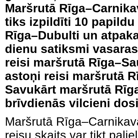
Maršrutā Rīga–Carnikav
tiks izpildīti 10 papild
Rīga–Dubulti un atpakaļ
dienu satiksmi vasaras
reisi maršrutā Rīga–Sa
astoņi reisi maršrutā R
Savukārt maršrutā Rīga
brīvdienās vilcieni dos
Maršrutā Rīga–Carnikava
reisu skaits var tikt pali