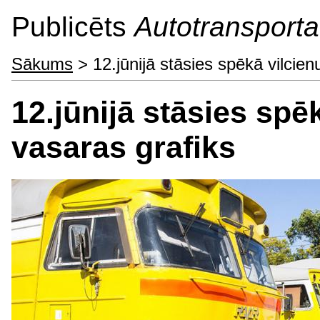
Publicēts
Autotransporta 
Sākums
> 12.jūnijā stāsies spēkā vilcien
12.jūnijā stāsies spē
vasaras grafiks