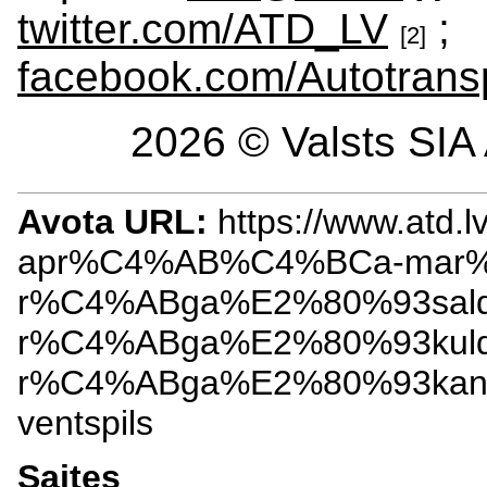
twitter.com/ATD_LV
;
[2]
facebook.com/Autotransp
2026 © Valsts SIA 
Avota URL:
https://www.atd.lv
apr%C4%AB%C4%BCa-mar%
r%C4%ABga%E2%80%93sal
r%C4%ABga%E2%80%93kul
r%C4%ABga%E2%80%93kan
ventspils
Saites