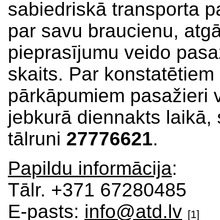
sabiedriskā transporta p
par savu braucienu, atgād
pieprasījumu veido pasaž
skaits. Par konstatētiem 
pārkāpumiem pasažieri v
jebkurā diennakts laikā, 
tālruni
27776621
.
Papildu informācija
:
Tālr. +371 67280485
E-pasts:
info@atd.lv
[1]