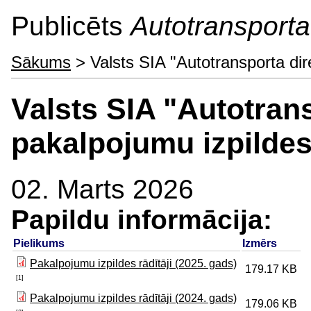
Publicēts
Autotransporta 
Sākums
> Valsts SIA "Autotransporta dire
Valsts SIA "Autotrans
pakalpojumu izpildes 
02. Marts 2026
Papildu informācija:
Pielikums
Izmērs
Pakalpojumu izpildes rādītāji (2025. gads)
179.17 KB
[1]
Pakalpojumu izpildes rādītāji (2024. gads)
179.06 KB