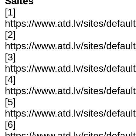
Saites
[1]
https://www.atd.lv/sites/def
[2]
https://www.atd.lv/sites/def
[3]
https://www.atd.lv/sites/def
[4]
https://www.atd.lv/sites/def
[5]
https://www.atd.lv/sites/def
[6]
https://www.atd.lv/sites/def