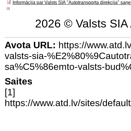
Informācija par Valsts SIA "Autotransporta direkcija" saņ
[1]
2026 © Valsts SIA 
Avota URL:
https://www.atd.l
valsts-sia-%E2%80%9Cautotr
sa%C5%86emto-valsts-bud%
Saites
[1]
https://www.atd.lv/sites/de