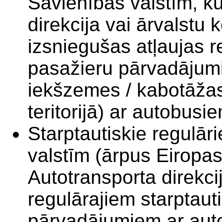
Savienības valstīm, k
direkcija vai ārvalstu 
izsniegušas atļaujas r
pasažieru pārvadājumi
iekšzemes / kabotāža
teritorijā) ar autobus
Starptautiskie regulār
valstīm (ārpus Eiropa
Autotransporta direkcij
regulārajiem
starptaut
pārvadājumiem ar au