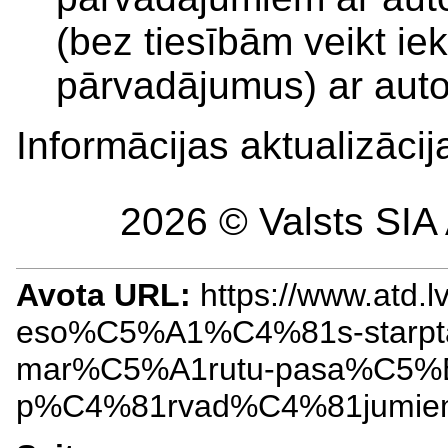
(bez tiesībām veikt i
pārvadājumus) ar aut
Informācijas aktualizāci
2026 © Valsts SIA 
Avota URL:
https://www.atd
eso%C5%A1%C4%81s-starpta
mar%C5%A1rutu-pasa%C5%B
p%C4%81rvad%C4%81jumiem