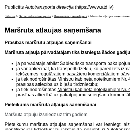
Publicēts
Autotransporta direkcija
(
https://www.atd.lv
)
Sākums
>
Sabiedriskais transports
>
Komerciālie pārvadājumi
> Maršruta atļaujas saņemšana
Maršruta atļaujas saņemšana
Prasības maršrutu atļaujas saņemšanai
Maršruta atļauja pārvadātājam tiks izsniegta šādos gadī
ja pārvadātājs atbilst Sabiedriskā transporta pakalpoju
ja var apliecināt, ka transportlīdzekļu, ko paredzēts i
iekšzemes regulārajiem pasažieru komerciālajiem pār
ja tiek nodrošinātas
Ministru kabineta noteikumiem Nr.
prasības attiecībā uz biļešu tirdzniecību;
ja tiek nodrošinātas
Ministru kabineta noteikumiem Nr.
prasības attiecībā uz pakalpojumu sniegšanu komerciāl
Pieteikums maršruta atļaujas saņemšanai
Maršruta atļauju izsniedz uz trim gadiem.
Pieteikumu maršruta atļaujas saņemšanai var iesniegt, aiz
identifikācijas līdzekļus vai rakstveidā, nosūtot uz Autotransp