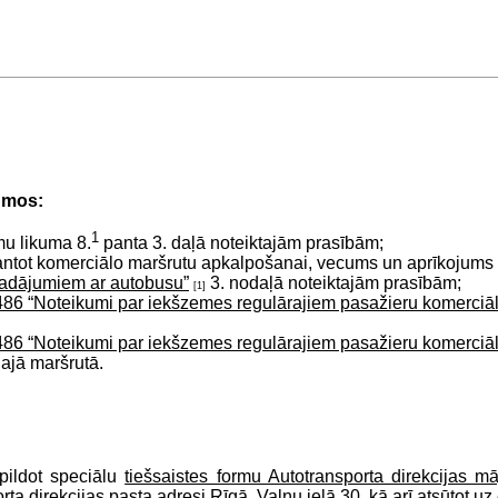
jumos:
1
mu likuma 8.
panta 3. daļā noteiktajām prasībām;
zmantot komerciālo maršrutu apkalpošanai, vecums un aprīkojums 
vadājumiem ar autobusu”
3. nodaļā noteiktajām prasībām;
[1]
 486 “Noteikumi par iekšzemes regulārajiem pasažieru komerci
 486 “Noteikumi par iekšzemes regulārajiem pasažieru komerci
ajā maršrutā.
pildot speciālu
tiešsaistes formu Autotransporta direkcijas m
orta direkcijas pasta adresi Rīgā, Vaļņu ielā 30, kā arī atsūtot u