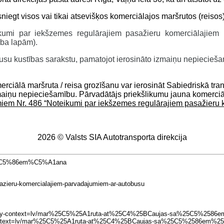
egt visos vai tikai atsevišķos komerciālajos maršrutos (reisos)
kumi par iekšzemes regulārajiem pasažieru komerciālajiem 
rba lapām).
obusu kustības sarakstu, pamatojot ierosināto izmaiņu nepiecieš
rciālā maršruta / reisa grozīšanu var ierosināt Sabiedriskā tra
izmaiņu nepieciešamību. Pārvadātājs priekšlikumu jauna komerciā
miem Nr. 486 “Noteikumi par iekšzemes regulārajiem pasažieru
2026 © Valsts SIA Autotransporta direkcija
sa%C5%86em%C5%A1ana
asazieru-komercialajiem-parvadajumiem-ar-autobusu
x#overlay-context=lv/mar%25C5%25A1ruta-at%25C4%25BCaujas-sa%25C5%25
verlay-context=lv/mar%25C5%25A1ruta-at%25C4%25BCaujas-sa%25C5%2586em