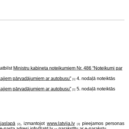
atbilst
Ministru kabineta noteikumiem Nr. 486 “Noteikumi par
ālajiem pārvadājumiem ar autobusu”
4. nodaļā noteiktās
[1]
ālajiem pārvadājumiem ar autobusu”
5. nodaļā noteiktās
[1]
ājaslapā
, izmantojot
www.latvija.lv
pieejamos personas
[2]
[3]
z e-pasta adresi
info@atd.lv
parakstītu ar e-parakstu.