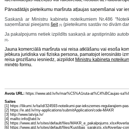
Pārvadātājs pieteikumu maršruta atļaujas saņemšanai var iesni
Saskaņā ar Ministru kabineta noteikumiem Nr.486 “Notei
saņemšanai pieejams
šeit
(pieteikums sastāv no divām da
[5]
Ja pakalpojums netiek izpildīts saskaņā ar apstiprināto aut
.
[6]
Jauna komerciālā maršruta vai reisa atklāšanu vai esoša kome
jebkura juridiska vai fiziska persona, pamatojot ierosināto 
reisa grozīšanu iesniedz, aizpildot
Ministru kabineta noteiku
minēto formu.
Avota URL:
https://www.atd.lv/lv/mar%C5%A1ruta-at%C4%BCaujas-
Saites
[1] https://likumi.lv/ta/id/324593-noteikumi-par-iekszemes-regularajiem-p
[2] https://e.atd.lv/my-applications/submitApplication/code-MAKR
[3] http://www.latvija.lv/
[4] mailto:info@atd.lv
[5] https://www.atd.lv/sites/default/files/MAKR_e_pakalpojums.xls
[6] https://www.atd.lv/sites/default/files/Kustibas_saraksts.xls#o