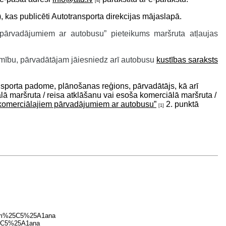
[4]
, kas publicēti Autotransporta direkcijas mājaslapā.
pārvadājumiem ar autobusu” pieteikums maršruta atļaujas
amību, pārvadātājam jāiesniedz arī autobusu
kustības saraksts
nsporta padome, plānošanas reģions, pārvadātājs, kā arī
lā maršruta / reisa atklāšanu vai esoša komerciālā maršruta /
 komerciālajiem pārvadājumiem ar autobusu”
2. punktā
[1]
86em%25C5%25A1ana
%25C5%25A1ana