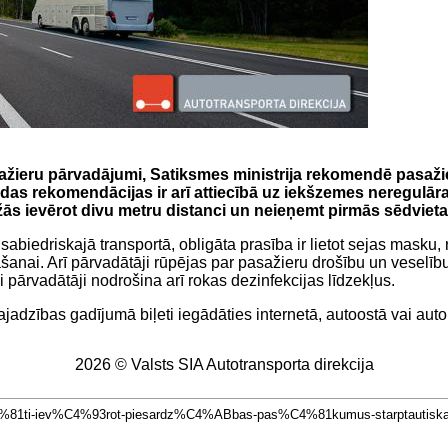
ažieru pārvadājumi, Satiksmes ministrija rekomendē pasažie
as rekomendācijas ir arī attiecībā uz iekšzemes neregulāra
žās ievērot divu metru distanci un neieņemt pirmās sēdvieta
abiedriskajā transportā, obligāta prasība ir lietot sejas masku, 
ai. Arī pārvadātāji rūpējas par pasažieru drošību un veselību – 
pārvadātāji nodrošina arī rokas dezinfekcijas līdzekļus.
adzības gadījumā biļeti iegādāties internetā, autoostā vai auto
2026 © Valsts SIA Autotransporta direkcija
n%C4%81ti-iev%C4%93rot-piesardz%C4%ABbas-pas%C4%81kumus-starptautis