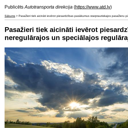
Publicēts
Autotransporta direkcija
(
https://www.atd.lv
)
Sākums
> Pasažieri tiek aicināti ievērot piesardzības pasākumus starptautiskajos pasažieru
Pasažieri tiek aicināti ievērot piesa
neregulārajos un speciālajos regulār