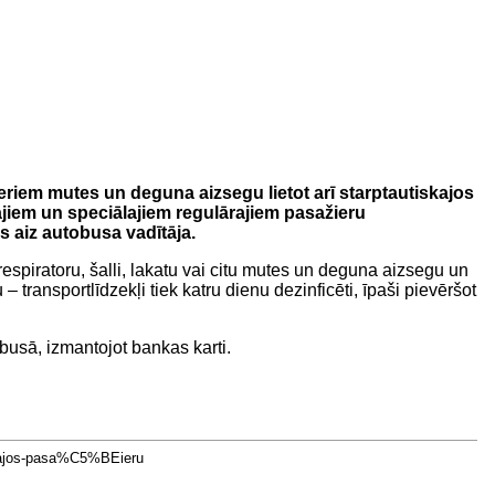
riem mutes un deguna aizsegu lietot arī starptautiskajos
jiem un speciālajiem regulārajiem pasažieru
s aiz autobusa vadītāja.
respiratoru, šalli, lakatu vai citu mutes un deguna aizsegu un
transportlīdzekļi tiek katru dienu dezinficēti, īpaši pievēršot
busā, izmantojot bankas karti.
kajos-pasa%C5%BEieru