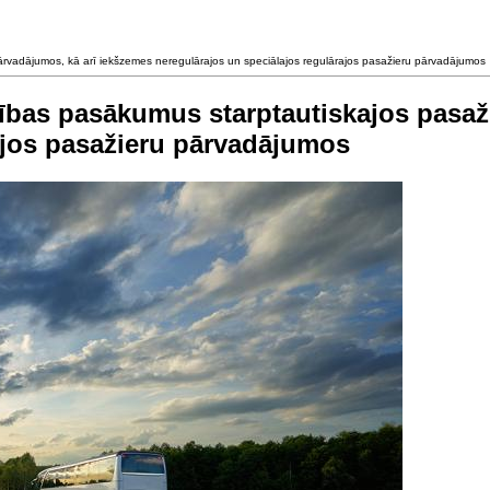
 pārvadājumos, kā arī iekšzemes neregulārajos un speciālajos regulārajos pasažieru pārvadājumos
rdzības pasākumus starptautiskajos pasa
ajos pasažieru pārvadājumos