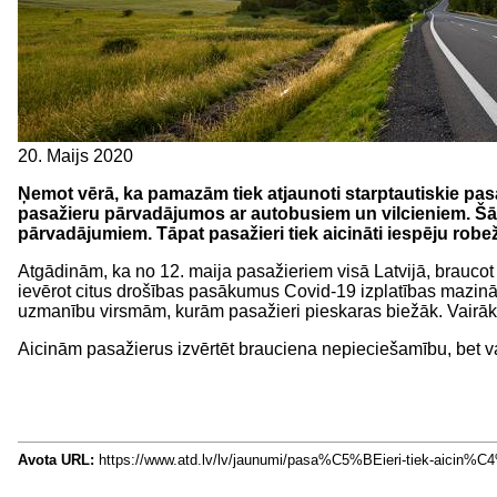
20. Maijs 2020
Ņemot vērā, ka pamazām tiek atjaunoti starptautiskie pas
pasažieru pārvadājumos ar autobusiem un vilcieniem. Šād
pārvadājumiem. Tāpat pasažieri tiek aicināti iespēju robe
Atgādinām, ka no 12. maija pasažieriem visā Latvijā, braucot s
ievērot citus drošības pasākumus Covid-19 izplatības mazināšan
uzmanību virsmām, kurām pasažieri pieskaras biežāk. Vairāki 
Aicinām pasažierus izvērtēt brauciena nepieciešamību, bet vaj
Avota URL:
https://www.atd.lv/lv/jaunumi/pasa%C5%BEieri-tiek-aici