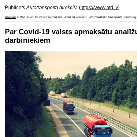
Publicēts
Autotransporta direkcija
(
https://www.atd.lv
)
Sākums
> Par Covid-19 valsts apmaksātu analīžu veikšanu starptautisko transporta pārvadā
Par Covid-19 valsts apmaksātu analīž
darbiniekiem