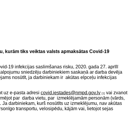
ku, kurām tiks veiktas valsts apmaksātas Covid-19
id-19 infekcijas saslimšanas risku, 2020. gada 27. aprīlī
pakalpojumu sniedzēju darbiniekiem saskaņā ar darba devēja
ms nosūtīt, ja darbiniekam ir akūtas elpceļu infekcijas
ot uz e-pasta adresi
covid.iestades@nmpd.gov.lv
vai zvanot
[1]
nformējot par darba vietu, par izmeklējamām personām (vārds,
. Ja darbiniekam, kurš nosūtīts uz izmeklējumu, nav akūtas
onīgo transportu, velosipēdu, kājām vai, lietojot sejas