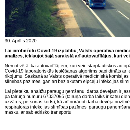
30. Aprīlis 2020
Lai ierobežotu Covid-19 izplatību, Valsts operatīvā medi
analīzes, iekļaujot šajā sarakstā arī autovadītājus, kuri 
Ņemot vērā, ka autovadītājiem, kuri veic starptautiskos autop
Covid-19 laboratoriskās testēšanas algoritms papildināts ar
rīkojumu. Saskaņā ar Valsts operatīvā medicīniskā komisijas
slimības pazīmes, gan arī bez akūtām elpceļu infekcijas sli
Lai pieteiktu analīžu paraugu ņemšanu, darba devējam ir jās
pa tālruņa numuru 67337095 (tālruņa darba laiks ir katru die
uzvārds, personas kods), kā arī norādot darba devēja nozīmēt
respiratoras infekcijas slimības pazīmes, paraugu paņemšanas
masku, ar sabiedrisko transportu.