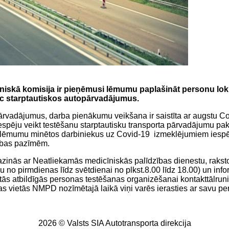
cīniskā komisija ir pieņēmusi lēmumu paplašināt personu lo
veic starptautiskos autopārvadājumus.
ārvadājumus, darba pienākumu veikšana ir saistīta ar augstu Cov
 iespēju veikt testēšanu starptautisku transporta pārvadājumu 
 lēmumu minētos darbiniekus uz Covid-19 izmeklējumiem iespēja
mības pazīmēm.
azinās ar Neatliekamās medicīniskās palīdzības dienestu, rakst
nu no pirmdienas līdz svētdienai no plkst.8.00 līdz 18.00) un i
ās atbildīgās personas testēšanas organizēšanai kontakttālruni
 vietās NMPD nozīmētajā laikā viņi varēs ierasties ar savu pers
2026 © Valsts SIA Autotransporta direkcija