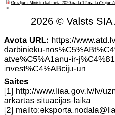
Grozījumi Ministru kabineta 2020.gada 12.marta rīkojumā 
[3]
2026 © Valsts SIA 
Avota URL:
https://www.atd.
darbinieku-nos%C5%ABt%C
atve%C5%A1anu-ir-j%C4%81
invest%C4%ABciju-un
Saites
[1] http://www.liaa.gov.lv/l
arkartas-situacijas-laika
[2] mailto:eksporta.nodala@lia