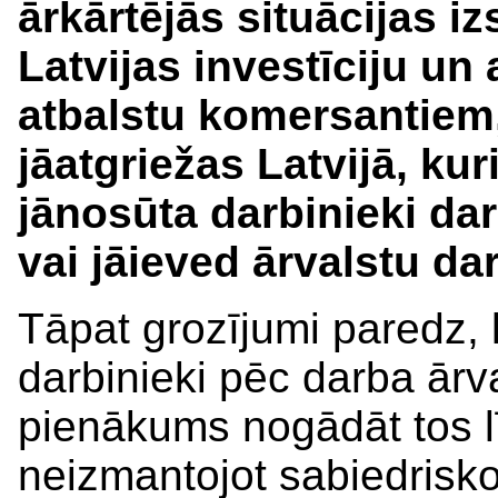
ārkārtējās situācijas 
Latvijas investīciju un
atbalstu komersantiem,
jāatgriežas Latvijā, ku
jānosūta darbinieki da
vai jāieved ārvalstu dar
Tāpat grozījumi paredz,
darbinieki pēc darba ārval
pienākums nogādāt tos lī
neizmantojot sabiedrisko