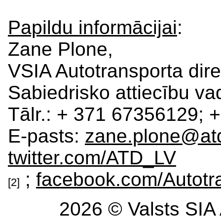
Papildu informācijai
:
Zane Plone,
VSIA Autotransporta dire
Sabiedrisko attiecību vad
Tālr.: + 371 67356129;
E-pasts:
zane.plone@atd
twitter.com/ATD_LV
;
facebook.com/Autotra
[2]
2026 © Valsts SIA 