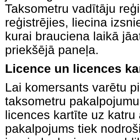
Taksometru vadītāju reģis
reģistrējies, liecina izsn
kurai brauciena laikā jā
priekšējā paneļa.
Licence un licences kar
Lai komersants varētu p
taksometru pakalpojumus
licences kartīte uz katru
pakalpojums tiek nodro