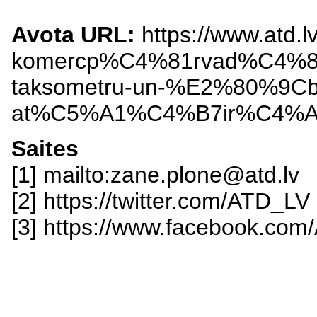
Avota URL:
https://www.atd.
komercp%C4%81rvad%C4%81ju
taksometru-un-%E2%80%9C
at%C5%A1%C4%B7ir%C4%A
Saites
[1] mailto:zane.plone@atd.lv
[2] https://twitter.com/ATD_LV
[3] https://www.facebook.com/