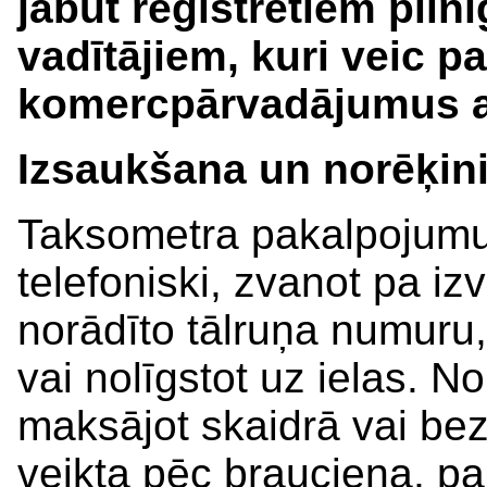
jābūt reģistrētiem piln
vadītājiem, kuri veic p
komercpārvadājumus ar
Izsaukšana un norēķin
Taksometra pakalpojumus
telefoniski, zvanot pa i
norādīto tālruņa numuru, 
vai nolīgstot uz ielas. N
maksājot skaidrā vai be
veikta pēc brauciena, p