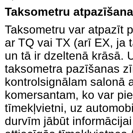
Taksometru atpazīšan
Taksometru var atpazīt 
ar TQ vai TX (arī EX, ja t
un tā ir dzeltenā krāsā. 
taksometra pazīšanas z
kontrolsignālam salonā a
komersantam, ko var piete
tīmekļvietni, uz automob
durvīm jābūt informācija