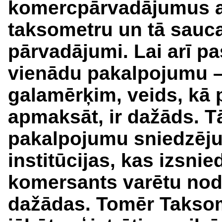
komercpārvadājumus ar
taksometru un tā sauc
pārvadājumi. Lai arī p
vienādu pakalpojumu – 
galamērķim, veids, kā 
apmaksāt, ir dažāds. T
pakalpojumu sniedzēju
institūcijas, kas izsni
komersants varētu nod
dažādas. Tomēr Taksome