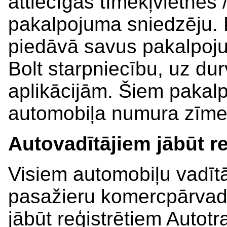
attiecīgās tīmekļvietnes 
pakalpojuma sniedzēju.
piedāvā savus pakalpoj
Bolt starpniecību, uz d
aplikācijām. Šiem pakal
automobiļa numura zīme i
Autovadītājiem jābūt r
Visiem automobiļu vadītā
pasažieru komercpārvadāj
jābūt reģistrētiem Autotr