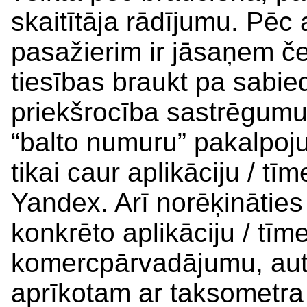
skaitītāja rādījumu. Pē
pasažierim ir jāsaņem če
tiesības braukt pa sabied
priekšrocība sastrēgumu
“balto numuru” pakalpoju
tikai caur aplikāciju / tī
Yandex. Arī norēķināties 
konkrēto aplikāciju / tīm
komercpārvadājumu, aut
aprīkotam ar taksometra 