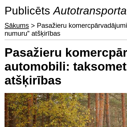
Publicēts
Autotransporta 
Sākums
> Pasažieru komercpārvadājumi a
numuru” atšķirības
Pasažieru komercpār
automobili: taksome
atšķirības