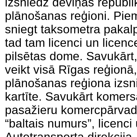
izsniedz deviņas republi
plānošanas reģioni. Pie
sniegt taksometra pakalpo
tad tam licenci un licenc
pilsētas dome. Savukārt
veikt visā Rīgas reģionā,
plānošanas reģiona izsni
kartīte. Savukārt komers
pasažieru komercpārvadā
“baltais numurs”, licenci 
Autotransporta direkcija,