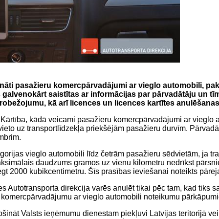
šināti pasažieru komercpārvadājumi ar vieglo automobili, p
 galvenokārt saistītas ar informācijas par pārvadātāju un tīm
robežojumu, kā arī licences un licences kartītes anulēšanas
 Kārtība, kādā veicami pasažieru komercpārvadājumi ar vieglo au
eto uz transportlīdzekļa priekšējām pasažieru durvīm. Pārvadātā
embrim.
rijas vieglo automobili līdz četrām pasažieru sēdvietām, ja tran
aksimālais daudzums gramos uz vienu kilometru nedrīkst pārsnieg
gt 2000 kubikcentimetru. Šīs prasības ieviešanai noteikts pāreja
es Autotransporta direkcija varēs anulēt tikai pēc tam, kad tiks 
ieru komercpārvadājumu ar vieglo automobili noteikumu pārkāpum
nāt Valsts ieņēmumu dienestam piekļuvi Latvijas teritorijā veik