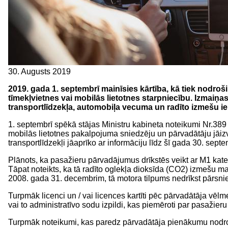
30. Augusts 2019
2019. gada 1. septembrī mainīsies kārtība, kā tiek nodro
tīmekļvietnes vai mobilās lietotnes starpniecību. Izmaiņas
transportlīdzekļa, automobiļa vecuma un radīto izmešu ie
1. septembrī spēkā stājas Ministru kabineta noteikumi Nr.389
mobilās lietotnes pakalpojuma sniedzēju un pārvadātāju jāizvi
transportlīdzekļi jāaprīko ar informāciju līdz šī gada 30. sept
Plānots, ka pasažieru pārvadājumus drīkstēs veikt ar M1 katego
Tāpat noteikts, ka tā radīto oglekļa dioksīda (CO2) izmešu m
2008. gada 31. decembrim, tā motora tilpums nedrīkst pārsnie
Turpmāk licenci un / vai licences kartīti pēc pārvadātāja vēlm
vai to administratīvo sodu izpildi, kas piemēroti par pasaž
Turpmāk noteikumi, kas paredz pārvadātāja pienākumu nodroši