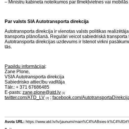
– Ministru kabineta noteikumos par tīmekļvietnes vai mobilās 
Par valsts SIA Autotransporta direkcija
Autotransporta direkcija ir vienotas valsts politikas realiz
transporta plānošanā. Regulāri veicot sabiedriskā transporta f
Autotransporta direkcijas uzdevums ir īstenot virkni pasākumu
tās.
Papildu informācijai
:
Zane Plone,
VSIA Autotransporta direkcija
Sabiedrisko attiecību vadītāja
Tālr.: + 371 67686485
E-pasts:
zane.plone@atd.lv
[1]
twitter.com/ATD_LV
;
facebook.com/AutotransportaDirekcij
[2]
Avota URL:
https://www.atd.lv/lv/jaunumi/main%C4%ABsies-k%C4%8