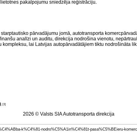
lietotnes pakalpojumu sniedzēja reģistrāciju.
ētāja starptautisko pārvadājumu jomā, autotransporta komercpārv
inanšu analīzi un auditu, direkcija nodrošina vienotu, nepārtrau
 kompleksu, lai Latvijas autopārvadātājiem tiktu nodrošināta lik
a
[3]
2026 © Valsts SIA Autotransporta direkcija
1rt%C4%ABba-k%C4%81-nodro%C5%A1in%C4%81t-pasa%C5%BEieru-komercp%