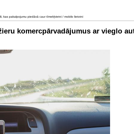
 kas pakalpojumu piedāvā caur tīmekļvietni / mobilo lietotni
ažieru komercpārvadājumus ar vieglo a