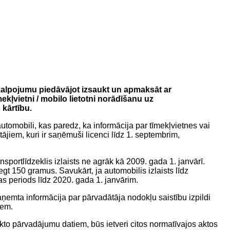
akalpojumu piedāvājot izsaukt un apmaksāt ar
ekļvietni / mobilo lietotni norādīšanu uz
 kārtību.
tomobili, kas paredz, ka informācija par tīmekļvietnes vai
jiem, kuri ir saņēmuši licenci līdz 1. septembrim,
sportlīdzeklis izlaists ne agrāk kā 2009. gada 1. janvārī.
t 150 gramus. Savukārt, ja automobilis izlaists līdz
s periods līdz 2020. gada 1. janvārim.
saņemta informācija par pārvadātāja nodokļu saistību izpildi
iem.
to pārvadājumu datiem, būs ietveri citos normatīvajos aktos