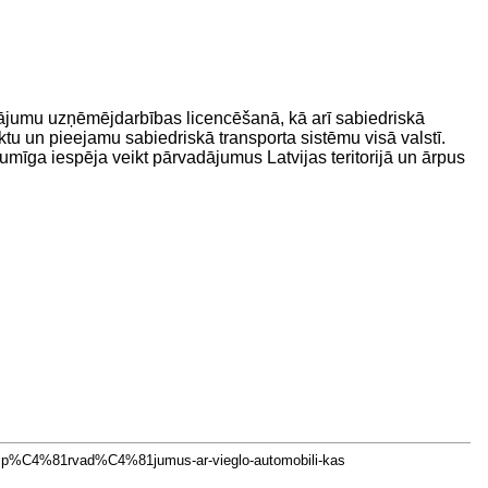
adājumu uzņēmējdarbības licencēšanā, kā arī sabiedriskā
ktu un pieejamu sabiedriskā transporta sistēmu visā valstī.
umīga iespēja veikt pārvadājumus Latvijas teritorijā un ārpus
C4%81rvad%C4%81jumus-ar-vieglo-automobili-kas