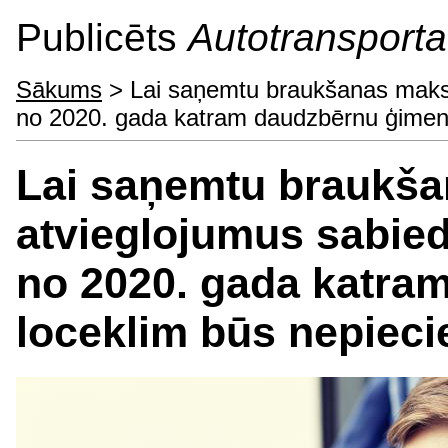
Publicēts
Autotransporta 
Sākums
> Lai saņemtu braukšanas maksas
no 2020. gada katram daudzbērnu ģimene
Lai saņemtu braukš
atvieglojumus sabiedr
no 2020. gada katra
loceklim būs nepieci