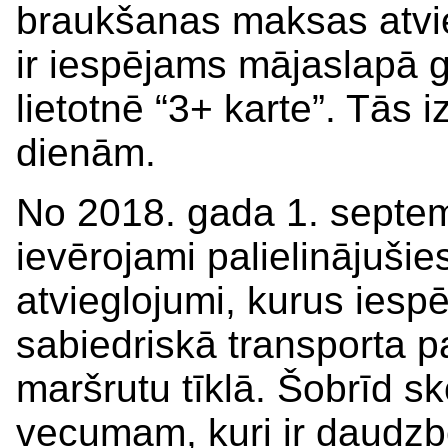
braukšanas maksas atvieg
ir iespējams mājaslapā
lietotnē “3+ karte”. Tās i
dienām.
No 2018. gada 1. septe
ievērojami palielinājuš
atvieglojumi, kurus iesp
sabiedriskā transporta 
maršrutu tīklā. Šobrīd sk
vecumam, kuri ir daudzb