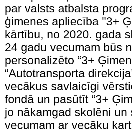
par valsts atbalsta pro
ģimenes apliecība "3+ Ģ
kārtību, no 2020. gada s
24 gadu vecumam būs ne
personalizēto “3+ Ģimene
“Autotransporta direkcij
vecākus savlaicīgi vērst
fondā un pasūtīt “3+ Ģi
jo nākamgad skolēni un 
vecumam ar vecāku karti