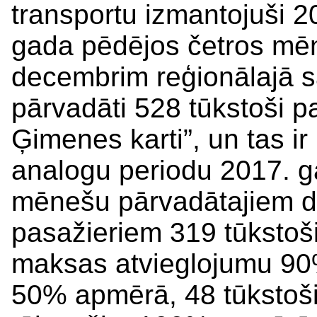
transportu izmantojuši 
gada pēdējos četros mē
decembrim reģionālajā sa
pārvadāti 528 tūkstoši p
Ģimenes karti”, un tas ir
analogu periodu 2017. g
mēnešu pārvadātajiem 
pasažieriem 319 tūkstoši
maksas atvieglojumu 90%
50% apmērā, 48 tūkstoš