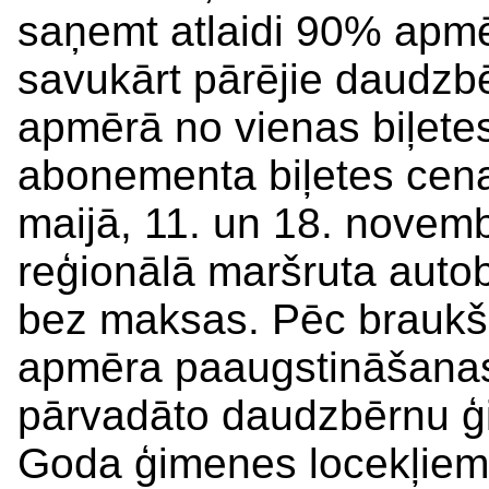
saņemt atlaidi 90% apmē
savukārt pārējie daudzb
apmērā no vienas biļet
abonementa biļetes cenas
maijā, 11. un 18. novem
reģionālā maršruta autob
bez maksas. Pēc braukš
apmēra paaugstināšanas 
pārvadāto daudzbērnu ģi
Goda ģimenes locekļiem,