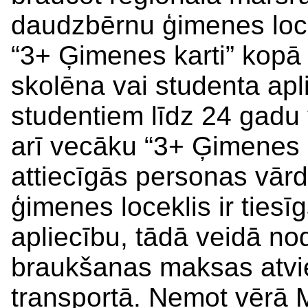
daudzbērnu ģimenes loce
“3+ Ģimenes karti” kopā ar
skolēna vai studenta apl
studentiem līdz 24 gadu
arī vecāku “3+ Ģimenes ka
attiecīgās personas vārd
ģimenes loceklis ir ties
apliecību, tādā veidā nod
braukšanas maksas atvi
transportā. Ņemot vērā 