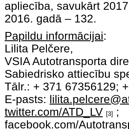
apliecība, savukārt 201
2016. gadā – 132.
Papildu informācijai
:
Lilita Pelčere,
VSIA Autotransporta dire
Sabiedrisko attiecību spe
Tālr.: + 371 67356129;
E-pasts:
lilita.pelcere@a
twitter.com/ATD_LV
;
[3]
facebook.com/Autotransp