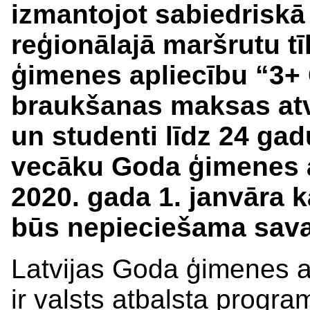
izmantojot sabiedrisk
reģionālajā maršrutu tī
ģimenes apliecību “3+
braukšanas maksas atv
un studenti līdz 24 ga
vecāku Goda ģimenes a
2020. gada 1. janvāra 
būs nepieciešama sava 
Latvijas Goda ģimenes a
ir valsts atbalsta prog