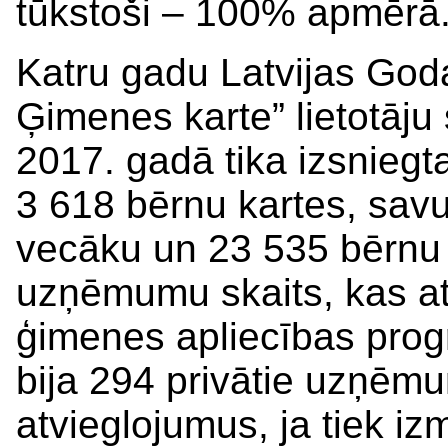
tūkstoši – 100% apmērā
Katru gadu Latvijas God
Ģimenes karte” lietotāju 
2017. gadā tika izsniegt
3 618 bērnu kartes, sav
vecāku un 23 535 bērnu 
uzņēmumu skaits, kas at
ģimenes apliecības prog
bija 294 privātie uzņēm
atvieglojumus, ja tiek 