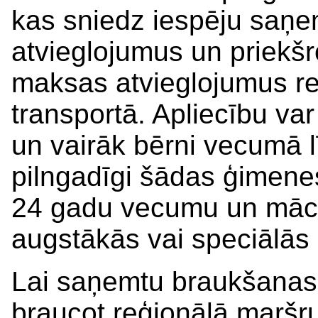
kas sniedz iespēju saņe
atvieglojumus un priekšr
maksas atvieglojumus re
transportā. Apliecību var
un vairāk bērni vecumā 
pilngadīgi šādas ģimenes
24 gadu vecumu un mācās
augstākās vai speciālās i
Lai saņemtu braukšanas
braucot reģionālā maršru