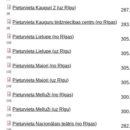
Pieturvieta Kauguri 2 (uz Rīgu)
287
[8]
Pieturvieta Kauguru tirdzniecības centrs (no Rīgas)
283
[9]
Pieturvieta Lielupe (no Rīgas)
305
[10]
Pieturvieta Lielupe (uz Rīgu)
305
[11]
Pieturvieta Majori (no Rīgas)
305
[12]
Pieturvieta Majori (uz Rīgu)
305
[13]
Pieturvieta Melluži (no Rīgas)
300
[14]
Pieturvieta Melluži (uz Rīgu)
300
[15]
Pieturvieta Nacionālais teātris (no Rīgas)
282
[16]