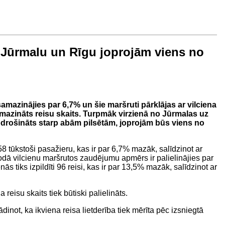
rp Jūrmalu un Rīgu joprojām viens no
azinājies par 6,7% un šie maršruti pārklājas ar vilciena
amazināts reisu skaits. Turpmāk virzienā no Jūrmalas uz
nodrošināts starp abām pilsētām, joprojām būs viens no
ūkstoši pasažieru, kas ir par 6,7% mazāk, salīdzinot ar
dā vilcienu maršrutos zaudējumu apmērs ir palielinājies par
ās tiks izpildīti 96 reisi, kas ir par 13,5% mazāk, salīdzinot ar
eisu skaits tiek būtiski palielināts.
inot, ka ikviena reisa lietderība tiek mērīta pēc izsniegtā