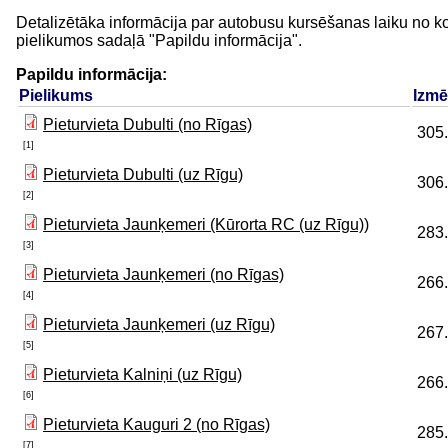
Detalizētāka informācija par autobusu kursēšanas laiku no ko
pielikumos sadaļā "Papildu informācija".
Papildu informācija:
Pielikums
Izmē
Pieturvieta Dubulti (no Rīgas)
305
[1]
Pieturvieta Dubulti (uz Rīgu)
306
[2]
Pieturvieta Jaunķemeri (Kūrorta RC (uz Rīgu))
283
[3]
Pieturvieta Jaunķemeri (no Rīgas)
266
[4]
Pieturvieta Jaunķemeri (uz Rīgu)
267
[5]
Pieturvieta Kalniņi (uz Rīgu)
266
[6]
Pieturvieta Kauguri 2 (no Rīgas)
285
[7]