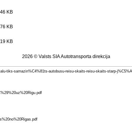
.46 KB
.76 KB
.19 KB
2026 © Valsts SIA Autotransporta direkcija
alu-tiks-samazin%C4%81ts-autobusu-reisu-skaits-reisu-skaits-starp-j%C
20RC%29%20uz%20Rigu.pdf
ntrs%20no%20Rigas.pdf