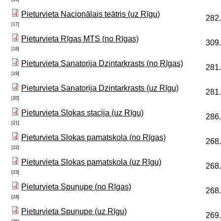
Pieturvieta Nacionālais teātris (uz Rīgu)
282
[17]
Pieturvieta Rīgas MTS (no Rīgas)
309
[18]
Pieturvieta Sanatorija Dzintarkrasts (no Rīgas)
281
[19]
Pieturvieta Sanatorija Dzintarkrasts (uz Rīgu)
281
[20]
Pieturvieta Slokas stacija (uz Rīgu)
286
[21]
Pieturvieta Slokas pamatskola (no Rīgas)
268
[22]
Pieturvieta Slokas pamatskola (uz Rīgu)
268
[23]
Pieturvieta Spuņupe (no Rīgas)
268
[24]
Pieturvieta Spuņupe (uz Rīgu)
269