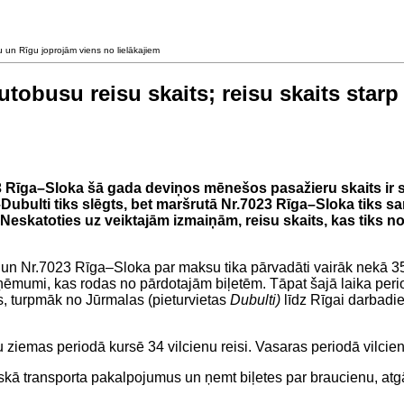
u un Rīgu joprojām viens no lielākajiem
utobusu reisu skaits; reisu skaits sta
Rīga–Sloka šā gada deviņos mēnešos pasažieru skaits ir sam
ubulti tiks slēgts, bet maršrutā Nr.7023 Rīga–Sloka tiks s
 Neskatoties uz veiktajām izmaiņām, reisu skaits, kas tiks 
 Nr.7023 Rīga–Sloka par maksu tika pārvadāti vairāk nekā 358 t
ņēmumi, kas rodas no pārdotajām biļetēm. Tāpat šajā laika perio
s, turpmāk no Jūrmalas (pieturvietas
Dubulti)
līdz Rīgai darbadien
emas periodā kursē 34 vilcienu reisi. Vasaras periodā vilciena r
skā transporta pakalpojumus un ņemt biļetes par braucienu, atgād