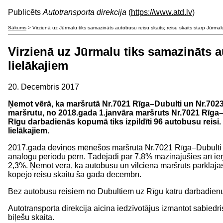
Publicēts
Autotransporta direkcija
(
https://www.atd.lv
)
Sākums
> Virzienā uz Jūrmalu tiks samazināts autobusu reisu skaits; reisu skaits starp Jūrmal
Virzienā uz Jūrmalu tiks samazināts a
lielākajiem
20. Decembris 2017
Ņemot vērā, ka maršrutā Nr.7021 Rīga–Dubulti un Nr.7023 
maršrutu, no 2018.gada 1.janvāra maršruts Nr.7021 Rīga–D
Rīgu darbadienās kopumā tiks izpildīti 96 autobusu reisi.
lielākajiem.
2017.gada deviņos mēnešos maršrutā Nr.7021 Rīga–Dubulti un
analogu periodu pērn. Tādējādi par 7,8% mazinājušies arī ie
2,3%. Ņemot vērā, ka autobusu un vilciena maršruts pārklāja
kopējo reisu skaitu šā gada decembrī.
Bez autobusu reisiem no Dubultiem uz Rīgu katru darbadienu zi
Autotransporta direkcija aicina iedzīvotājus izmantot sabiedri
biļešu skaita.