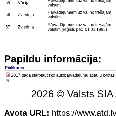
Pārvadājumiem uz vai no trešajām
55
Vācija
valstīm
Pārvadājumiem uz vai no trešajām
56
Zviedrija
valstīm
Pārvadājumiem uz vai no trešajām
57
Zviedrija
valstīm (reģistr. pēc 01.01.1993)
Papildu informācija:
Pielikums
2017.gada starptautisko autopārvadājumu atļauju kvotas 
[1]
2026 © Valsts SIA 
Avota URL:
https://www.atd.lv