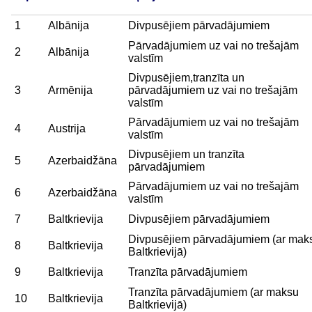
1
Albānija
Divpusējiem pārvadājumiem
Pārvadājumiem uz vai no trešajām
2
Albānija
valstīm
Divpusējiem,tranzīta un
3
Armēnija
pārvadājumiem uz vai no trešajām
valstīm
Pārvadājumiem uz vai no trešajām
4
Austrija
valstīm
Divpusējiem un tranzīta
5
Azerbaidžāna
pārvadājumiem
Pārvadājumiem uz vai no trešajām
6
Azerbaidžāna
valstīm
7
Baltkrievija
Divpusējiem pārvadājumiem
Divpusējiem pārvadājumiem (ar mak
8
Baltkrievija
Baltkrievijā)
9
Baltkrievija
Tranzīta pārvadājumiem
Tranzīta pārvadājumiem (ar maksu
10
Baltkrievija
Baltkrievijā)