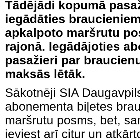
Tādējādi kopumā pasaž
iegādāties braucieniem
apkalpoto maršrutu po
rajonā. Iegādājoties ab
pasažieri par braucien
maksās lētāk.
Sākotnēji SIA Daugavpil
abonementa biļetes brau
maršrutu posms, bet, sa
ieviest arī citur un atkār