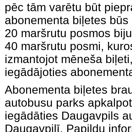
pēc tām varētu būt piepr
abonementa biļetes būs 
20 maršrutu posmos biju
40 maršrutu posmi, kuros
izmantojot mēneša biļeti
iegādājoties abonementa 
Abonementa biļetes bra
autobusu parks apkalpot
iegādāties Daugavpils au
Daugavpilī. Papildu inf