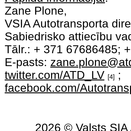
Zane Plone,
VSIA Autotransporta dire
Sabiedrisko attiecību vad
Tālr.: + 371 67686485;
E-pasts:
zane.plone@atd
twitter.com/ATD_LV
;
[4]
facebook.com/Autotransp
2026 © Valsts SIA 