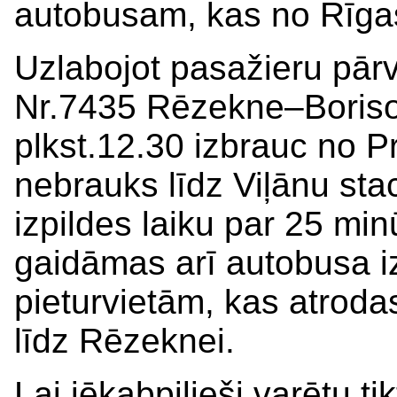
autobusam, kas no Rīgas
Uzlabojot pasažieru pārv
Nr.7435 Rēzekne–Boriso
plkst.12.30 izbrauc no Pr
nebrauks līdz Viļānu stac
izpildes laiku par 25 min
gaidāmas arī autobusa i
pieturvietām, kas atrod
līdz Rēzeknei.
Lai jēkabpilieši varētu t