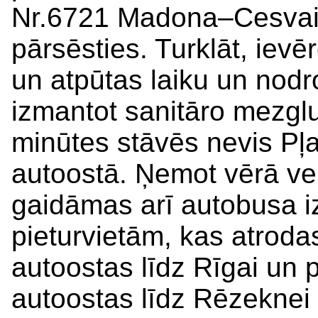
Nr.6721 Madona–Cesvai
pārsēsties. Turklāt, ievē
un atpūtas laiku un nodr
izmantot sanitāro mezgl
minūtes stāvēs nevis Pļ
autoostā. Ņemot vērā ve
gaidāmas arī autobusa i
pieturvietām, kas atro
autoostas līdz Rīgai un 
autoostas līdz Rēzeknei 