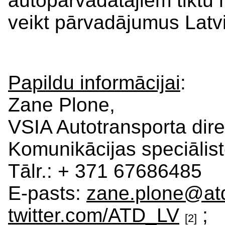
autopārvadātājiem tiktu 
veikt pārvadājumus Latvij
Papildu informācijai
:
Zane Plone,
VSIA Autotransporta dire
Komunikācijas speciālis
Tālr.: + 371 67686485
E-pasts:
zane.plone@atd
twitter.com/ATD_LV
;
[2]