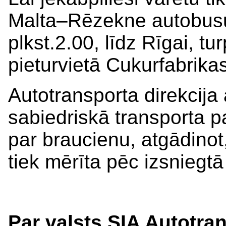
Malta–Rēzekne autobusu
plkst.2.00, līdz Rīgai, t
pieturvietā Cukurfabrikas
Autotransporta direkcija 
sabiedriskā transporta 
par braucienu, atgādinot,
tiek mērīta pēc izsniegtā
Par valsts SIA Autotran