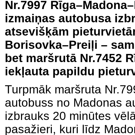
Nr.7997 Rīga–Madona–R
izmaiņas autobusa izb
atsevišķām pieturviet
Borisovka–Preiļi – sama
bet maršrutā Nr.7452 
iekļauta papildu pieturv
Turpmāk maršruta Nr.7
autobuss no Madonas au
izbrauks 20 minūtes vēlā
pasažieri, kuri līdz Mad