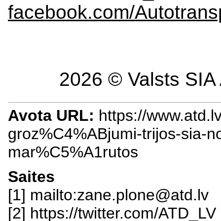
facebook.com/Autotransp
2026 © Valsts SIA 
Avota URL:
https://www.atd.lv
groz%C4%ABjumi-trijos-sia-n
mar%C5%A1rutos
Saites
[1] mailto:zane.plone@atd.lv
[2] https://twitter.com/ATD_LV