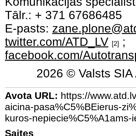
Komunikācijas speciālis
Tālr.: + 371 67686485
E-pasts:
zane.plone@atd
twitter.com/ATD_LV
;
[2]
facebook.com/Autotransp
2026 © Valsts SIA 
Avota URL:
https://www.atd.lv
aicina-pasa%C5%BEierus-zi
kuros-nepiecie%C5%A1ams-ie
Saites