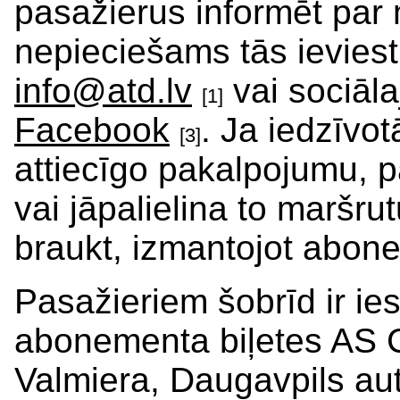
pasažierus informēt par 
nepieciešams tās ieviest
info@atd.lv
vai sociāla
[1]
Facebook
. Ja iedzīvot
[3]
attiecīgo pakalpojumu, p
vai jāpalielina to maršrut
braukt, izmantojot abone
Pasažieriem šobrīd ir ie
abonementa biļetes AS 
Valmiera, Daugavpils au