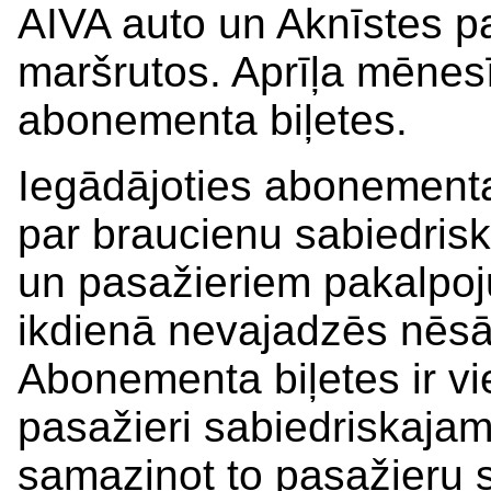
AIVA auto un Aknīstes p
maršrutos. Aprīļa mēnesī
abonementa biļetes.
Iegādājoties abonementa 
par braucienu sabiedrisk
un pasažieriem pakalpoj
ikdienā nevajadzēs nēsāt
Abonementa biļetes ir vi
pasažieri sabiedriskajam
samazinot to pasažieru s