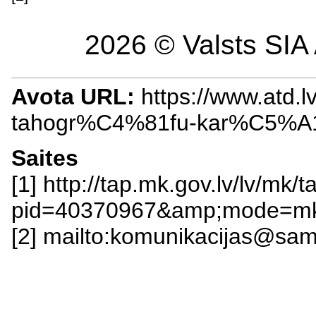
2026 © Valsts SIA 
Avota URL:
https://www.atd.l
tahogr%C4%81fu-kar%C5%A
Saites
[1] http://tap.mk.gov.lv/lv/mk/t
pid=40370967&amp;mode=mk
[2] mailto:komunikacijas@sam