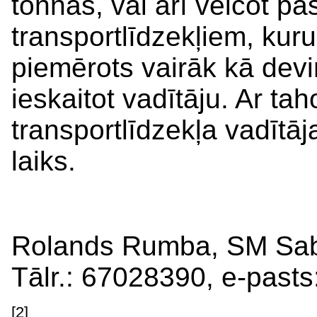
tonnas, vai arī veicot p
transportlīdzekļiem, kuru
piemērots vairāk kā dev
ieskaitot vadītāju. Ar tah
transportlīdzekļa vadītā
laiks.
Rolands Rumba, SM Sabie
Tālr.: 67028390, e-pasts
[2]