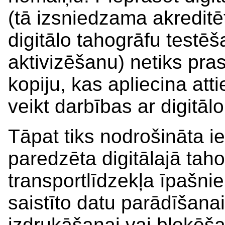
(tā izsniedzama akreditēt
digitālo tahogrāfu testēš
aktivizēšanu) netiks pra
kopiju, kas apliecina atti
veikt darbības ar digitāl
Tāpat tiks nodrošināta 
paredzēta digitālajā taho
transportlīdzekļa īpašnie
saistīto datu parādīšanai
izdrukāšanai vai bloķēša