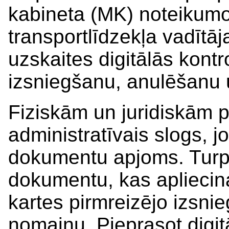
kabineta (MK) noteikumo
transportlīdzekļa vadītāj
uzskaites digitālās kontr
izsniegšanu, anulēšanu 
Fiziskām un juridiskām 
administratīvais slogs, 
dokumentu apjoms. Turpm
dokumentu, kas apliecin
kartes pirmreizējo izsni
nomaiņu. Pieprasot digit