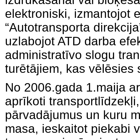
elektroniski, izmantojot
“Autotransporta direkcij
uzlabojot ATD darba efek
administratīvo slogu tra
turētājiem, kas vēlēsie
No 2006.gada 1.maija ar 
aprīkoti transportlīdzekļi
pārvadājumus un kuru ma
masa, ieskaitot piekabi 