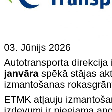
03. Jūnijs 2026
Autotransporta direkcija
janvāra
spēkā stājas ak
izmantošanas rokasgrā
ETMK atļauju izmantošan
izdevumi ir pieejama
ang