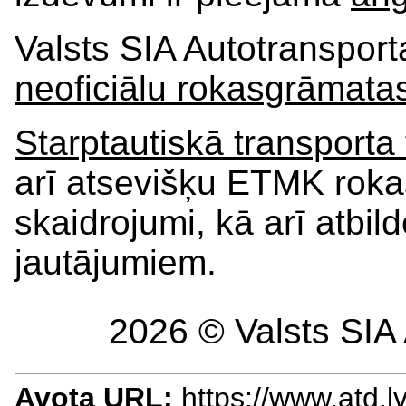
Valsts SIA Autotransporta
neoficiālu rokasgrāmatas
Starptautiskā transport
arī atsevišķu ETMK rok
skaidrojumi, kā arī atbi
jautājumiem.
2026 © Valsts SIA 
Avota URL:
https://www.atd.l