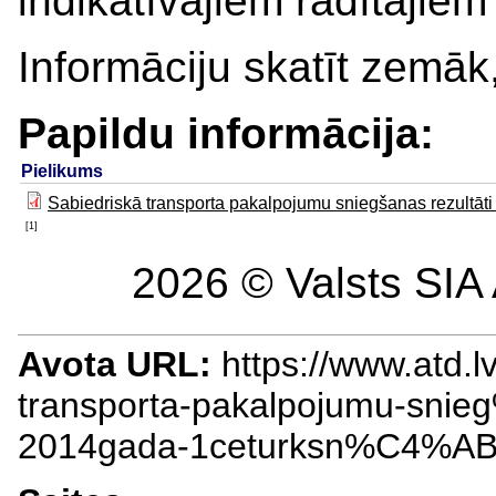
indikatīvajiem rādītājie
Informāciju skatīt zemāk
Papildu informācija:
Pielikums
Sabiedriskā transporta pakalpojumu sniegšanas rezultāti
[1]
2026 © Valsts SIA 
Avota URL:
https://www.atd.
transporta-pakalpojumu-sni
2014gada-1ceturksn%C4%A