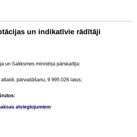
cijas un indikatīvie rādītāji
a un Satiksmes ministrija pārskaitīja:
atlaidi, pārvadāšanu, 9 995 026 latus;
šrutos:
maksas atvieglojumiem