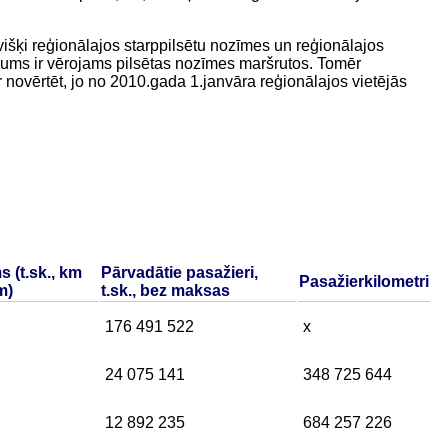
išķi reģionālajos starppilsētu nozīmes un reģionālajos
ājums ir vērojams pilsētas nozīmes maršrutos. Tomēr
novērtēt, jo no 2010.gada 1.janvāra reģionālajos vietējās
 (t.sk., km
Pārvadātie pasažieri,
Pasažierkilometri
m)
t.sk., bez maksas
176 491 522
x
24 075 141
348 725 644
12 892 235
684 257 226