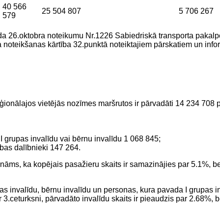
40 566
25 504 807
5 706 267
579
gada 26.oktobra noteikumu Nr.1226 Sabiedriskā transporta pak
noteikšanas kārtība 32.punktā noteiktajiem pārskatiem un infor
eģionālajos vietējās nozīmes maršrutos ir pārvadāti 14 234 708
 I grupas invalīdu vai bērnu invalīdu 1 068 845;
bas dalībnieki 147 264.
ecināms, ka kopējais pasažieru skaits ir samazinājies par 5.1%,
s invalīdu, bērnu invalīdu un personas, kura pavada I grupas inv
ar 3.ceturksni, pārvadāto invalīdu skaits ir pieaudzis par 2.68%,