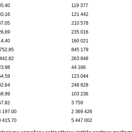
35.40
119 377
40.16
121 442
87.05
210 578
26.69
235 016
14.40
160 021
 752.85
845 179
 442.82
263 848
23.98
44 166
54.59
123 044
02.64
248 828
68.99
103 236
67.82
3 759
4 197.00
2 369 426
0 415.70
5 447 002