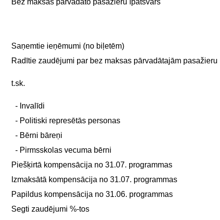
Bez maksas pārvadāto pasažieru īpatsvars
Saņemtie ieņēmumi (no biļetēm)
Radītie zaudējumi par bez maksas pārvadātajām pasažieru 
t.sk.
- Invalīdi
- Politiski represētās personas
- Bērni bāreņi
- Pirmsskolas vecuma bērni
Piešķirtā kompensācija no 31.07. programmas
Izmaksātā kompensācija no 31.07. programmas
Papildus kompensācija no 31.06. programmas
Segti zaudējumi %-tos