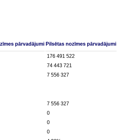
ozīmes pārvadājumi
Pilsētas nozīmes pārvadājumi
176 491 522
74 443 721
7 556 327
7 556 327
0
0
0