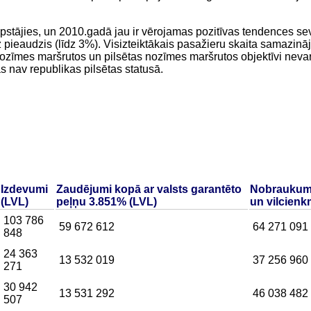
pstājies, un 2010.gadā jau ir vērojamas pozitīvas tendences sev
 pieaudzis (līdz 3%). Visizteiktākais pasažieru skaita samazin
zīmes maršrutos un pilsētas nozīmes maršrutos objektīvi nevar 
as nav republikas pilsētas statusā.
Izdevumi
Zaudējumi kopā ar valsts garantēto
Nobraukums
(LVL)
peļņu 3.851% (LVL)
un vilcienk
103 786
59 672 612
64 271 091
848
24 363
13 532 019
37 256 960
271
30 942
13 531 292
46 038 482
507