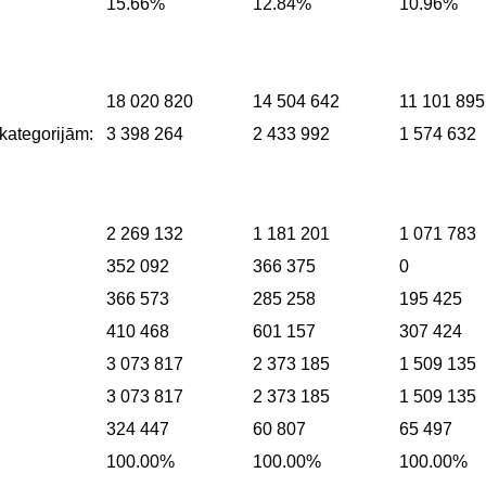
15.66%
12.84%
10.96%
18 020 820
14 504 642
11 101 895
kategorijām:
3 398 264
2 433 992
1 574 632
2 269 132
1 181 201
1 071 783
352 092
366 375
0
366 573
285 258
195 425
410 468
601 157
307 424
3 073 817
2 373 185
1 509 135
3 073 817
2 373 185
1 509 135
324 447
60 807
65 497
100.00%
100.00%
100.00%