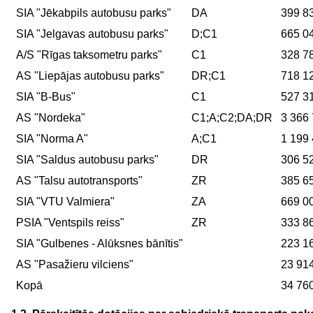
SIA "Jēkabpils autobusu parks"
DA
399 8
SIA "Jelgavas autobusu parks"
D;C1
665 0
A/S "Rīgas taksometru parks"
C1
328 7
AS "Liepājas autobusu parks"
DR;C1
718 1
SIA "B-Bus"
C1
527 3
AS "Nordeka"
C1;A;C2;DA;DR
3 366
SIA "Norma A"
A;C1
1 199
SIA "Saldus autobusu parks"
DR
306 5
AS "Talsu autotransports"
ZR
385 6
SIA "VTU Valmiera"
ZA
669 0
PSIA "Ventspils reiss"
ZR
333 8
SIA "Gulbenes - Alūksnes bānītis"
223 1
AS "Pasažieru vilciens"
23 91
Kopā
34 76