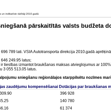
 un indikatīvie rādītāji 2010.gadā
iegšanā pārskaitītās valsts budžeta dotā
 696 789 lati. VSIA Autotransporta direkcija 2010.gadā aprēķināj
646 249.95 latus;
m ir tiesības izmantot braukšanas maksas atvieglojumus ar 100% 
u 3 055 513.05 latus.
akalpojumu sniegšanu reģionālajos starppilsētu nozīmes mar
ijas zaudējumu kompensēšanai
Dotācijas par braukšanas 
 309.90
396 928
45.25
140 780
46.16
61 374