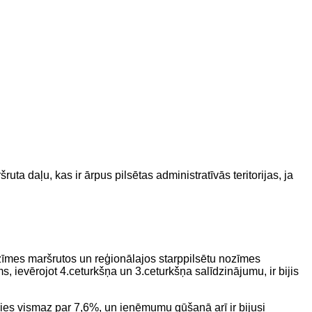
daļu, kas ir ārpus pilsētas administratīvās teritorijas, ja
zīmes maršrutos un reģionālajos starppilsētu nozīmes
ievērojot 4.ceturkšņa un 3.ceturkšņa salīdzinājumu, ir bijis
ies vismaz par 7,6%, un ieņēmumu gūšanā arī ir bijusi