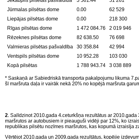
Jēkabpils pilsētas pašvaldība
3 561.44
51 261
Jūrmalas pilsētas dome
0.00
62 529
Liepājas pilsētas dome
0.00
218 300
Rīgas pilsētas dome
1 472 084.76
2 019 946
Rēzeknes pilsētas dome
82 638.50
76 698
Valmieras pilsētas pašvaldība
30 358.84
42 994
Ventspils pilsētas dome
10 952.28
103 030
Kopā pilsētas
1 788 943.74
3 038 889
* Saskaņā ar Sabiedriskā transporta pakalpojumu likuma 7.pan
šī maršruta daļa ir vairāk nekā 20% no kopējā maršruta garu
2
. Salīdzinot 2010.gada 4.ceturkšņa rezultātus ar 2010.gada
maršrutos ar autobusiem ir pieauguši vidēji par 12%, ko izra
republikas pilsētu nozīmes maršrutos, kas kopumā izraisīj
Vērtējot 2010.gada un 2009.gada rezultātus, kopējie izdevum