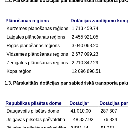
1.2. Pārskaitītās dotācijas par sabiedriskā transporta p
Plānošanas reģions
Dotācijas zaudējumu kom
Kurzemes plānošanas reģions
1 713 459.74
Latgales plānošanas reģions
2 455 921.05
Rīgas plānošanas reģions
3 040 068.20
Vidzemes plānošanas reģions
2 677 099.23
Zemgales plānošanas reģions
2 210 342.29
Kopā reģioni
12 096 890.51
1.3. Pārskaitītās dotācijas par sabiedriskā transporta 
Republikas pilsētas dome
Dotācija*
Dotācijas pa
Daugavpils pilsētas dome
41 010.00
287 307
Jelgavas pilsētas pašvaldība
148 337.92
176 824