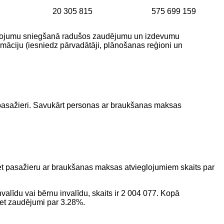
20 305 815
575 699 159
alpojumu sniegšanā radušos zaudējumu un izdevumu
māciju (iesniedz pārvadātāji, plānošanas reģioni un
 pasažieri. Savukārt personas ar braukšanas maksas
 bet pasažieru ar braukšanas maksas atvieglojumiem skaits par
alīdu vai bērnu invalīdu, skaits ir 2 004 077. Kopā
 bet zaudējumi par 3.28%.