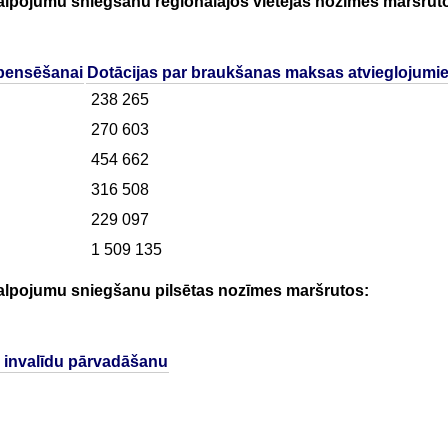
akalpojumu sniegšanu reģionālajos vietējās nozīmes maršrut
pensēšanai
Dotācijas par braukšanas maksas atvieglojumi
238 265
270 603
454 662
316 508
229 097
1 509 135
pakalpojumu sniegšanu pilsētas nozīmes maršrutos:
r invalīdu pārvadāšanu