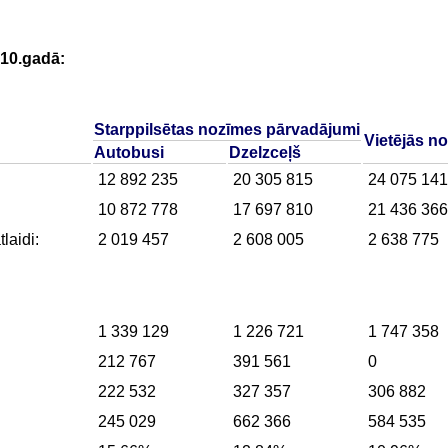
2010.gadā:
Starppilsētas nozīmes pārvadājumi
Vietējās n
Autobusi
Dzelzceļš
12 892 235
20 305 815
24 075 141
10 872 778
17 697 810
21 436 366
laidi:
2 019 457
2 608 005
2 638 775
1 339 129
1 226 721
1 747 358
212 767
391 561
0
222 532
327 357
306 882
245 029
662 366
584 535