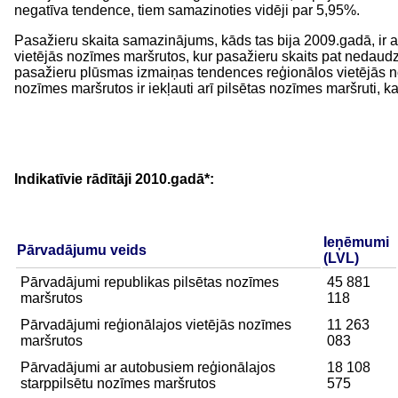
negatīva tendence, tiem samazinoties vidēji par 5,95%.
Pasažieru skaita samazinājums, kāds tas bija 2009.gadā, ir a
vietējās nozīmes maršrutos, kur pasažieru skaits pat nedaudz
pasažieru plūsmas izmaiņas tendences reģionālos vietējās no
nozīmes maršrutos ir iekļauti arī pilsētas nozīmes maršruti, k
Indikatīvie rādītāji 2010.gadā*:
Ieņēmumi
Pārvadājumu veids
(LVL)
Pārvadājumi republikas pilsētas nozīmes
45 881
maršrutos
118
Pārvadājumi reģionālajos vietējās nozīmes
11 263
maršrutos
083
Pārvadājumi ar autobusiem reģionālajos
18 108
starppilsētu nozīmes maršrutos
575