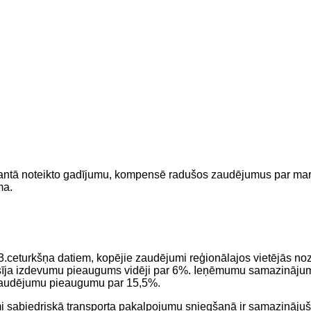
tā noteikto gadījumu, kompensē radušos zaudējumus par maršruta 
ma.
 3.ceturkšņa datiem, kopējie zaudējumi reģionālajos vietējās no
isīja izdevumu pieaugums vidēji par 6%. Ieņēmumu samazinājums, 
a zaudējumu pieaugumu par 15,5%.
i sabiedriskā transporta pakalpojumu sniegšanā ir samazinājuš