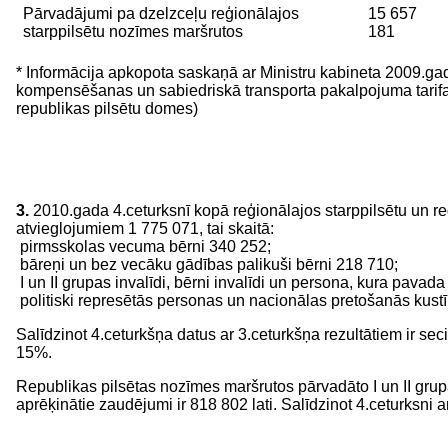
Pārvadājumi pa dzelzceļu reģionālajos
15 657
starppilsētu nozīmes maršrutos
181
* Informācija apkopota saskaņā ar Ministru kabineta 2009.
kompensēšanas un sabiedriskā transporta pakalpojuma tarifa 
republikas pilsētu domes)
3.
2010.gada 4.ceturksnī kopā reģionālajos starppilsētu un r
atvieglojumiem 1 775 071, tai skaitā:
pirmsskolas vecuma bērni 340 252;
bāreņi un bez vecāku gādības palikuši bērni 218 710;
I un II grupas invalīdi, bērni invalīdi un persona, kura pavada
politiski represētās personas un nacionālas pretošanās kustī
Salīdzinot 4.ceturkšņa datus ar 3.ceturkšņa rezultātiem ir s
15%.
Republikas pilsētas nozīmes maršrutos pārvadāto I un II grupa
aprēķinātie zaudējumi ir 818 802 lati. Salīdzinot 4.ceturksni 