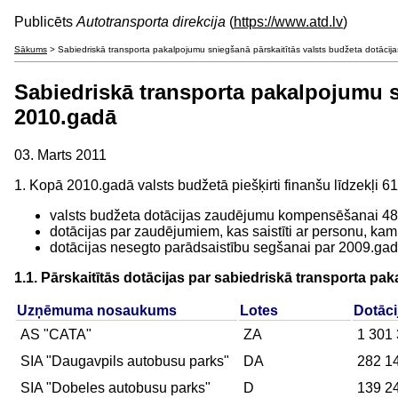
Publicēts
Autotransporta direkcija
(
https://www.atd.lv
)
Sākums
> Sabiedriskā transporta pakalpojumu sniegšanā pārskaitītās valsts budžeta dotācijas
Sabiedriskā transporta pakalpojumu sn
2010.gadā
03. Marts 2011
1. Kopā 2010.gadā valsts budžetā piešķirti finanšu līdzekļi 61
valsts budžeta dotācijas zaudējumu kompensēšanai 48 
dotācijas par zaudējumiem, kas saistīti ar personu, ka
dotācijas nesegto parādsaistību segšanai par 2009.gad
1.1. Pārskaitītās dotācijas par sabiedriskā transporta p
Uzņēmuma nosaukums
Lotes
Dotāc
AS "CATA"
ZA
1 301
SIA "Daugavpils autobusu parks"
DA
282 1
SIA "Dobeles autobusu parks"
D
139 2