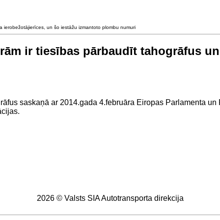
uma ierobežotājierīces, un šo iestāžu izmantoto plombu numuri
kurām ir tiesības pārbaudīt tahogrāfus u
ahogrāfus saskaņā ar 2014.gada 4.februāra Eiropas Parlamenta u
cijas.
2026 © Valsts SIA Autotransporta direkcija