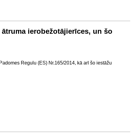
n ātruma ierobežotājierīces, un šo
n Padomes Regulu (ES) Nr.165/2014, kā arī šo iestāžu