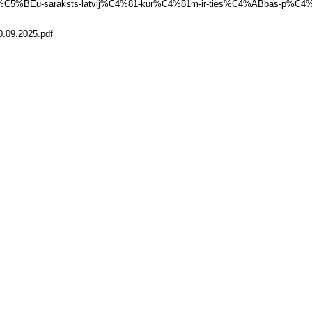
C4%81%C5%BEu-saraksts-latvij%C4%81-kur%C4%81m-ir-ties%C4%ABbas-p%
10.09.2025.pdf