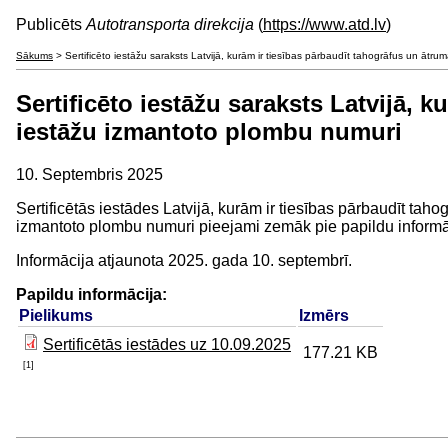
Publicēts
Autotransporta direkcija
(
https://www.atd.lv
)
Sākums
> Sertificēto iestāžu saraksts Latvijā, kurām ir tiesības pārbaudīt tahogrāfus un ātr
Sertificēto iestāžu saraksts Latvijā, 
iestāžu izmantoto plombu numuri
10. Septembris 2025
Sertificētās iestādes Latvijā, kurām ir tiesības pārbaudīt t
izmantoto plombu numuri pieejami zemāk pie papildu informā
Informācija atjaunota 2025. gada 10. septembrī.
Papildu informācija:
Pielikums
Izmērs
Sertificētās iestādes uz 10.09.2025
177.21 KB
[1]