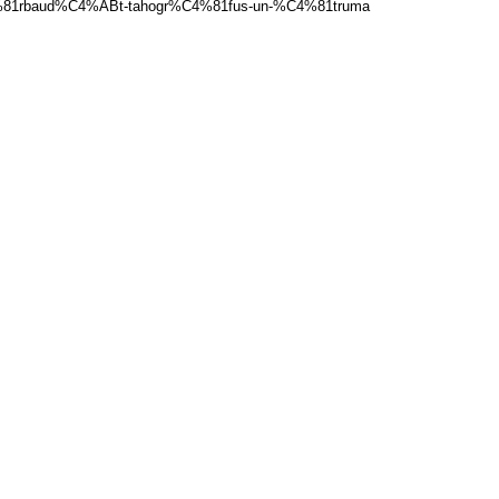
C4%81rbaud%C4%ABt-tahogr%C4%81fus-un-%C4%81truma