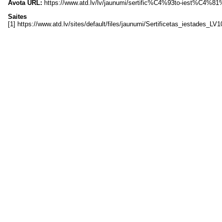
Avota URL:
https://www.atd.lv/lv/jaunumi/sertific%C4%93to-iest%
Saites
[1] https://www.atd.lv/sites/default/files/jaunumi/Sertificetas_iestades_LV