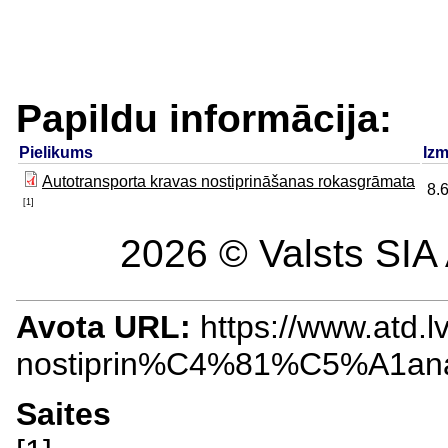
Papildu informācija:
Pielikums
Izm
Autotransporta kravas nostiprināšanas rokasgrāmata
8.
[1]
2026 © Valsts SIA 
Avota URL:
https://www.atd.l
nostiprin%C4%81%C5%A1an
Saites