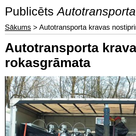
Publicēts
Autotransporta 
Sākums
> Autotransporta kravas nostip
Autotransporta krava
rokasgrāmata