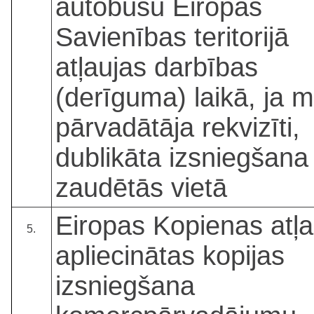
autobusu Eiropas
Savienības teritorijā
atļaujas darbības
(derīguma) laikā, ja ma
pārvadātāja rekvizīti,
dublikāta izsniegšana
zaudētās vietā
Eiropas Kopienas atļa
5.
apliecinātas kopijas
izsniegšana