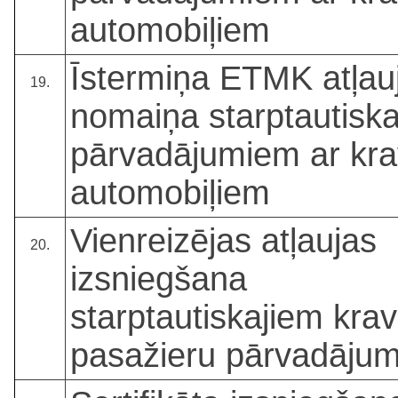
automobiļiem
Īstermiņa ETMK atļau
19.
nomaiņa starptautisk
pārvadājumiem ar kr
automobiļiem
Vienreizējas atļaujas
20.
izsniegšana
starptautiskajiem krav
pasažieru pārvadāju