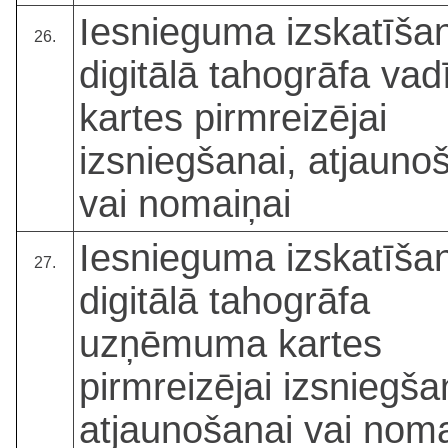
Iesnieguma izskatīša
26.
digitālā tahogrāfa vad
kartes pirmreizējai
izsniegšanai, atjauno
vai nomaiņai
Iesnieguma izskatīša
27.
digitālā tahogrāfa
uzņēmuma kartes
pirmreizējai izsniegša
atjaunošanai vai noma