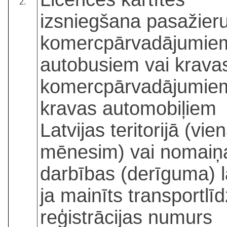
2.
izsniegšana pasažier
komercpārvadājumie
autobusiem vai krava
komercpārvadājumie
kravas automobiļiem
Latvijas teritorijā (vi
mēnesim) vai nomaiņ
darbības (derīguma) l
ja mainīts transportlī
reģistrācijas numurs