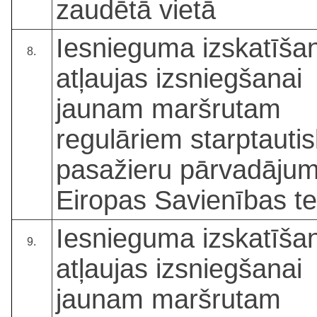
zaudētā vietā
Iesnieguma izskatīša
8.
atļaujas izsniegšanai
jaunam maršrutam
regulāriem starptauti
pasažieru pārvadāju
Eiropas Savienības ter
Iesnieguma izskatīša
9.
atļaujas izsniegšanai
jaunam maršrutam