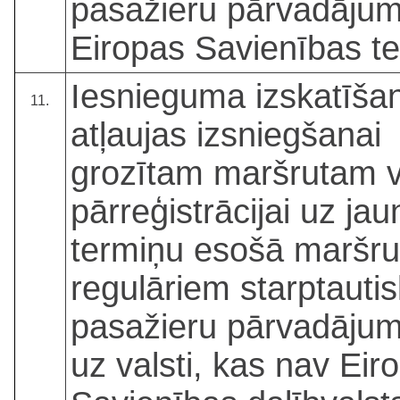
pasažieru pārvadāju
Eiropas Savienības ter
Iesnieguma izskatīša
11.
atļaujas izsniegšanai
grozītam maršrutam v
pārreģistrācijai uz jau
termiņu esošā maršru
regulāriem starptauti
pasažieru pārvadāju
uz valsti, kas nav Eir