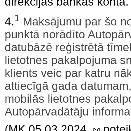
direkcijas bankas kontā.
1
4.
Maksājumu par šo n
punktā norādīto Autopārv
datubāzē reģistrētā tīme
lietotnes pakalpojuma s
klients veic par katru n
attiecīgā gada datumam, 
mobilās lietotnes pakalp
Autopārvadātāju informa
(MK
05.03.2024.
notei
[2]