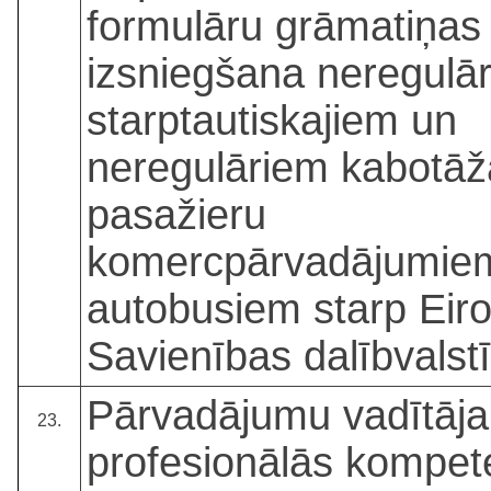
formulāru grāmatiņas
izsniegšana neregulā
starptautiskajiem un
neregulāriem kabotāž
pasažieru
komercpārvadājumie
autobusiem starp Eir
Savienības dalībvalst
Pārvadājumu vadītāja
23.
profesionālās kompe