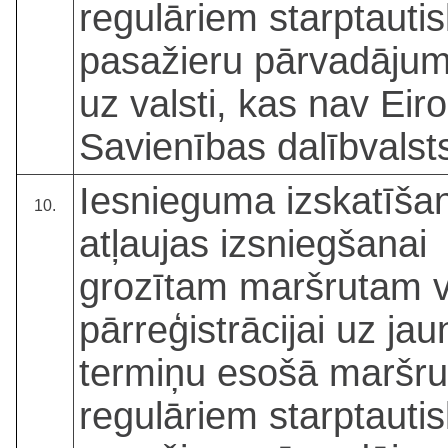
regulāriem starptauti
pasažieru pārvadāju
uz valsti, kas nav Eir
Savienības dalībvalst
Iesnieguma izskatīša
10.
atļaujas izsniegšanai
grozītam maršrutam v
pārreģistrācijai uz jau
termiņu esošā maršru
regulāriem starptauti