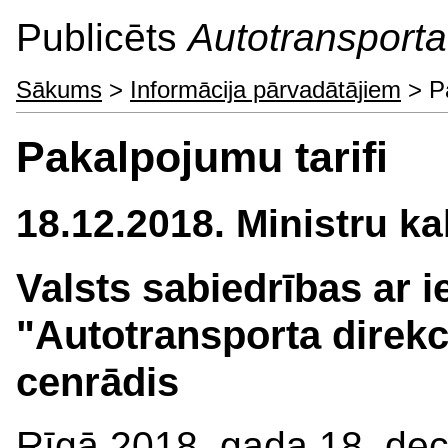
Publicēts
Autotransporta 
Sākums
>
Informācija pārvadātājiem
> Pa
Pakalpojumu tarifi
18.12.2018. Ministru k
Valsts sabiedrības ar i
"Autotransporta direk
cenrādis
Rīgā 2018. gada 18. dec