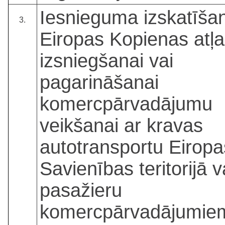
Iesnieguma izskatīša
3.
Eiropas Kopienas atļa
izsniegšanai vai
pagarināšanai
komercpārvadājumu
veikšanai ar kravas
autotransportu Eiropa
Savienības teritorijā v
pasažieru
komercpārvadājumie