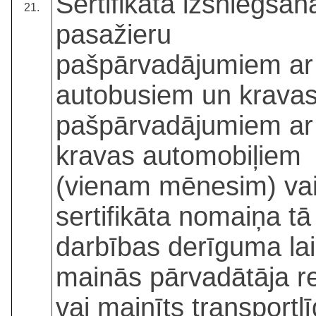
Sertifikāta izsniegšan
21.
pasažieru
pašpārvadājumiem ar
autobusiem un krava
pašpārvadājumiem ar
kravas automobiļiem
(vienam mēnesim) va
sertifikāta nomaiņa tā
darbības derīguma lai
mainās pārvadātāja re
vai mainīts transportl