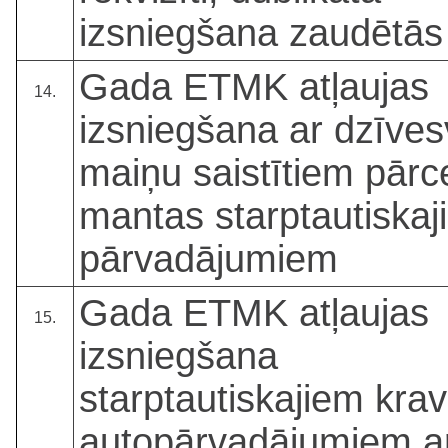
izsniegšana zaudētās 
Gada ETMK atļaujas
14.
izsniegšana ar dzīves
maiņu saistītiem pārc
mantas starptautiskaj
pārvadājumiem
Gada ETMK atļaujas
15.
izsniegšana
starptautiskajiem kra
autopārvadājumiem a