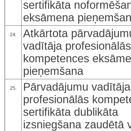
sertifikāta noformēša
eksāmena pieņemša
Atkārtota pārvadājum
24.
vadītāja profesionālās
kompetences eksām
pieņemšana
Pārvadājumu vadītāja
25.
profesionālās kompe
sertifikāta dublikāta
izsniegšana zaudētā v