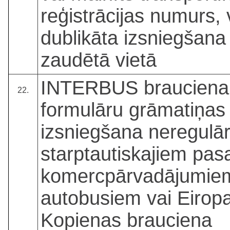
reģistrācijas numurs, 
dublikāta izsniegšana
zaudētā vietā
INTERBUS brauciena
22.
formulāru grāmatiņas
izsniegšana neregulā
starptautiskajiem pas
komercpārvadājumie
autobusiem vai Eirop
Kopienas brauciena