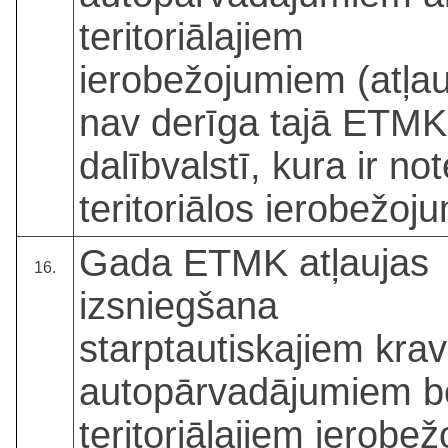
teritoriālajiem
ierobežojumiem (atļau
nav derīga tajā ETMK
dalībvalstī, kura ir not
teritoriālos ierobežoj
Gada ETMK atļaujas
16.
izsniegšana
starptautiskajiem kra
autopārvadājumiem b
teritoriālajiem ierobe