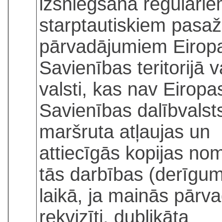
izsniegšana regulāri
starptautiskiem pasaž
pārvadājumiem Eirop
Savienības teritorijā v
valsti, kas nav Eiropa
Savienības dalībvalst
maršruta atļaujas un
attiecīgās kopijas no
tās darbības (derīgu
laikā, ja mainās pārv
rekvizīti, dublikāta