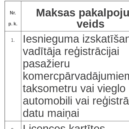
Maksas pakalpoj
Nr.
veids
p. k.
Iesnieguma izskatīša
1.
vadītāja reģistrācijai
pasažieru
komercpārvadājumie
taksometru vai vieglo
automobili vai reģistrā
datu maiņai
Licences kartītes