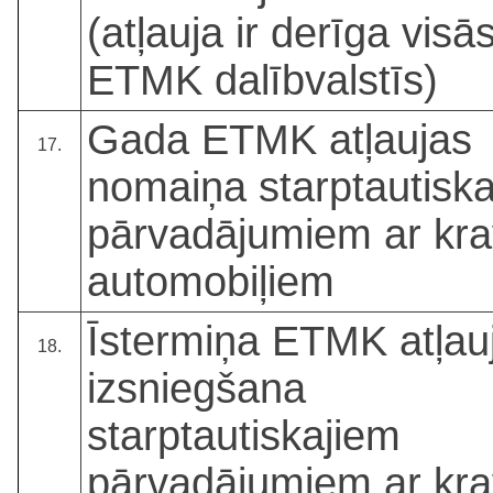
(atļauja ir derīga visā
ETMK dalībvalstīs)
Gada ETMK atļaujas
17.
nomaiņa starptautisk
pārvadājumiem ar kr
automobiļiem
Īstermiņa ETMK atļau
18.
izsniegšana
starptautiskajiem
pārvadājumiem ar kr