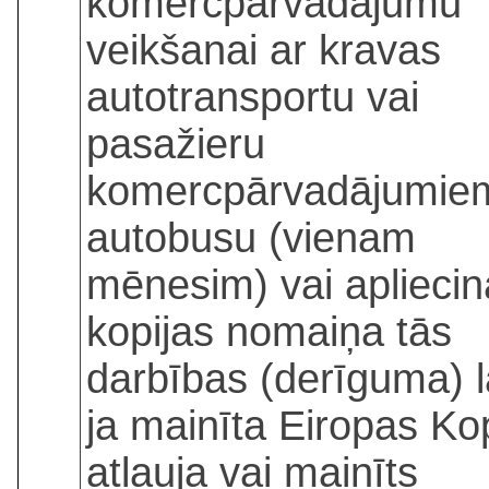
komercpārvadājumu
veikšanai ar kravas
autotransportu vai
pasažieru
komercpārvadājumie
autobusu (vienam
mēnesim) vai apliecin
kopijas nomaiņa tās
darbības (derīguma) l
ja mainīta Eiropas Ko
atļauja vai mainīts