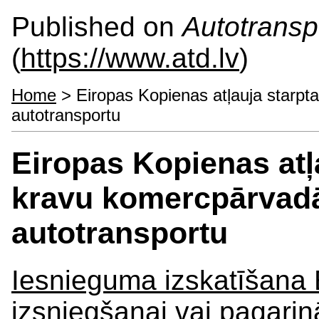
Published on
Autotranspo
(
https://www.atd.lv
)
Home
> Eiropas Kopienas atļauja starp
autotransportu
Eiropas Kopienas atļ
kravu komercpārvad
autotransportu
Iesnieguma izskatīšana 
izsniegšanai vai pagar