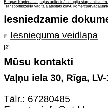
Eiropas Kopienas atļaujas apliecināta kopija starptautiskie
Transportlīdzekļa vadītāja atestāts kravu komercpārvadājumi
Iesniedzamie dokume
Iesnieguma veidlapa
[2]
Mūsu kontakti
Vaļņu iela 30, Rīga, LV
Tālr.: 67280485