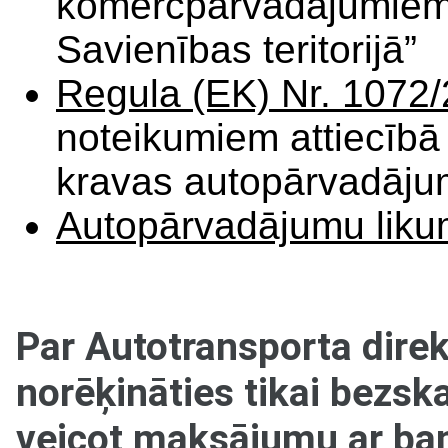
komercpārvadājumiem 
Savienības teritorijā”
Regula (EK) Nr. 1072
noteikumiem attiecībā 
kravas autopārvadāju
Autopārvadājumu lik
Par Autotransporta dire
norēķināties tikai bezsk
veicot maksājumu ar ban