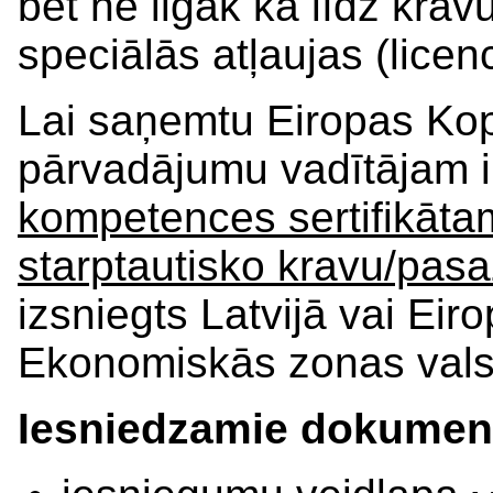
bet ne ilgāk kā līdz kr
speciālās atļaujas (lice
Lai saņemtu Eiropas Ko
pārvadājumu vadītājam 
kompetences sertifikātam
starptautisko kravu/pas
izsniegts Latvijā vai Ei
Ekonomiskās zonas valst
Iesniedzamie dokument