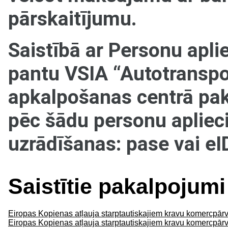
pārskaitījumu.
Saistībā ar Personu apl
pantu VSIA “Autotranspor
apkalpošanas centrā pak
pēc šādu personu aplie
uzrādīšanas: pase vai eI
Saistītie pakalpojumi
Eiropas Kopienas atļauja starptautiskajiem kravu komercpār
Eiropas Kopienas atļauja starptautiskajiem kravu komercpārv