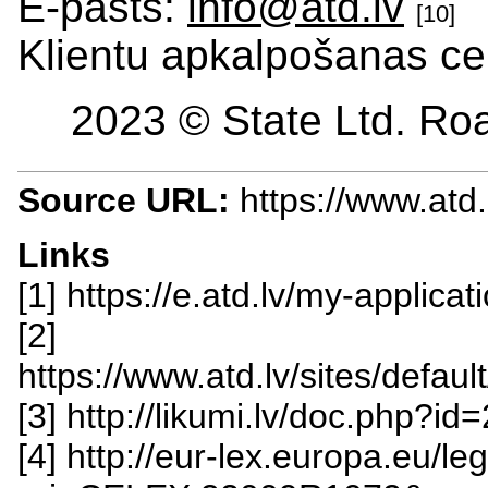
E-pasts:
info@atd.lv
[10]
Klientu apkalpošanas ce
2023 © State Ltd. Roa
Source URL:
https://www.atd
Links
[1] https://e.atd.lv/my-applic
[2]
https://www.atd.lv/sites/defa
[3] http://likumi.lv/doc.php?i
[4] http://eur-lex.europa.eu/l